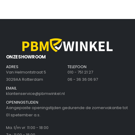
ONZE SHOWROOM
ADRES
TELEFOON
Van Helmontstraat 5
010 - 751 21 27
3029AA Rotterdam
06 - 36 36 06 97
EMAIL
klantenservice@pbmwinkel.nl
OPENINGSTIJDEN
Aangepaste openingstijden gedurende de zomervakantie tot
01 spetember a.s.
Ma. t/m vr: 11:00 - 18:00
Za.: 11:00 - 18:00