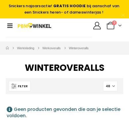
Snickers najaarsactie!
GRATIS HOODIE
bij aanschaf van
een Snickers heren- of dameswinterjas !
0
Werkkleding
Werkoveralls
Winteroveralls
WINTEROVERALLS
FILTER
Geen producten gevonden die aan je selectie
voldoen.