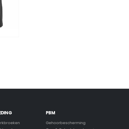
EDING
PBM
rkbroeken
Gehoorbescherming