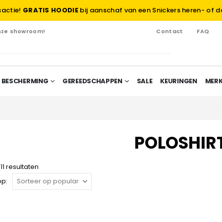
sactie!
GRATIS HOODIE
bij aanschaf van een Snickers heren- of d
onze showroom!
Contact
FAQ
 BESCHERMING
GEREEDSCHAPPEN
SALE
KEURINGEN
MER
POLOSHIR
11 resultaten
op: