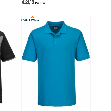
€
21,18
Incl. BTW