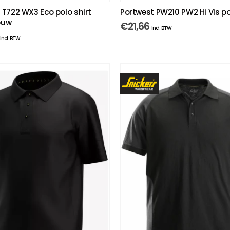
 T722 WX3 Eco polo shirt
Portwest PW210 PW2 Hi Vis p
ouw
€
21,66
Incl. BTW
Incl. BTW