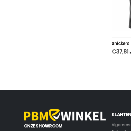
Snickers 
€
37,81
I
KLANTEN
Algemene
ONZE SHOWROOM