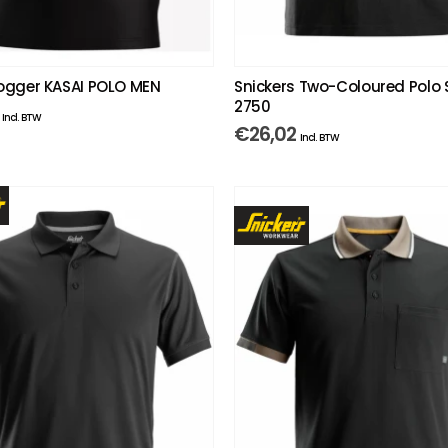
ogger KASAI POLO MEN
Snickers Two-Coloured Polo S
2750
Incl. BTW
€
26,02
Incl. BTW