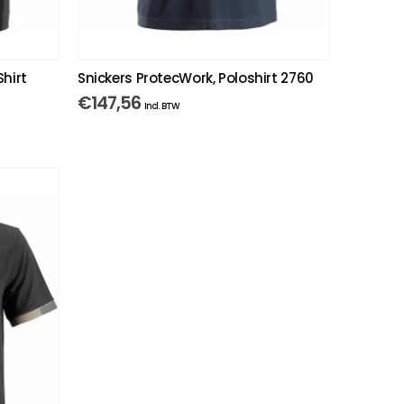
hirt
Snickers ProtecWork, Poloshirt 2760
€
147,56
Incl. BTW