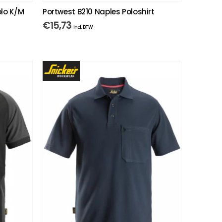
olo K/M
Portwest B210 Naples Poloshirt
€
15,73
Incl. BTW