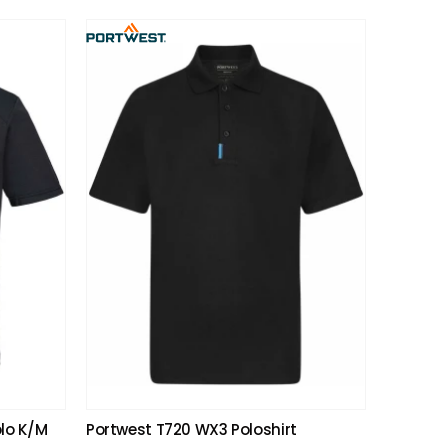
olo K/M
Portwest T720 WX3 Poloshirt