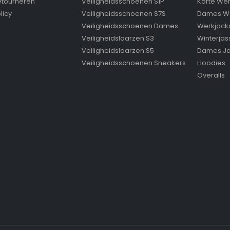
retourneren
Veiligheidsschoenen S1P
Korte We
licy
Veiligheidsschoenen S7S
Dames W
Veiligheidsschoenen Dames
Werkjack
Veiligheidslaarzen S3
Winterjas
Veiligheidslaarzen S5
Dames J
Veiligheidsschoenen Sneakers
Hoodies
Overalls