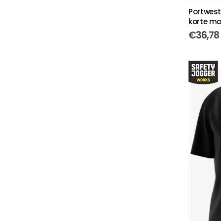
Portwest
korte m
€
36,78