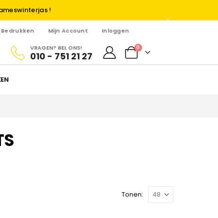
ameswinterjas !
Bedrukken
Mijn Account
Inloggen
VRAGEN? BEL ONS!
0
010 - 751 21 27
KEN
TS
Tonen: