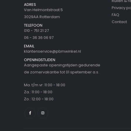
Ruilen & 
ADRES
Privacy po
Van Helmontstraat 5
FAQ
3029AA Rotterdam
Contact
TELEFOON
010 - 751 21 27
06 - 36 36 06 97
EMAIL
klantenservice@pbmwinkel.nl
OPENINGSTIJDEN
Aangepaste openingstijden gedurende
de zomervakantie tot 01 spetember a.s.
Ma. t/m vr: 11:00 - 18:00
Za.: 11:00 - 18:00
Zo.: 12:00 - 18:00