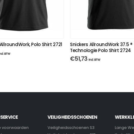
AllroundWork, Polo Shirt 2721
Snickers AllroundWork 37.5 ®
Technologie Polo Shirt 2724
ncl. BTW
€
51,73
Incl. BTW
SERVICE
VEILIGHEIDSSCHOENEN
WERKKL
 voorwaarden
Veiligheidsschoenen S3
Lange We