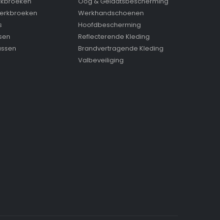
rkbroeken
Oog & Gelaatsbescherming
erkbroeken
Werkhandschoenen
s
Hoofdbescherming
sen
Reflecterende Kleding
assen
Brandvertragende Kleding
Valbeveiliging