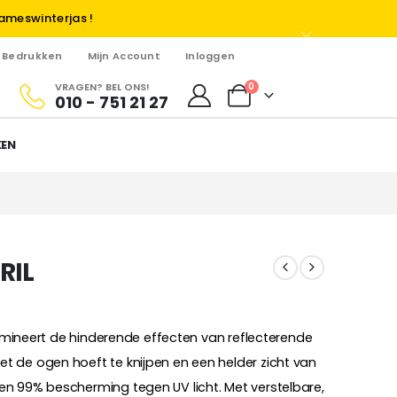
ameswinterjas !
Bedrukken
Mijn Account
Inloggen
VRAGEN? BEL ONS!
0
010 - 751 21 27
KEN
RIL
elimineert de hinderende effecten van reflecterende
 de ogen hoeft te knijpen en een helder zicht van
n 99% bescherming tegen UV licht. Met verstelbare,