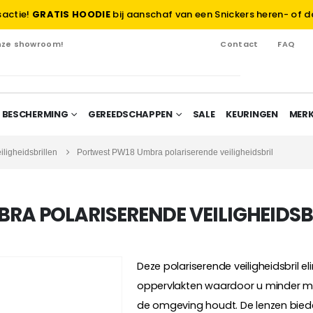
sactie!
GRATIS HOODIE
bij aanschaf van een Snickers heren- of d
onze showroom!
Contact
FAQ
 BESCHERMING
GEREEDSCHAPPEN
SALE
KEURINGEN
MER
iligheidsbrillen
Portwest PW18 Umbra polariserende veiligheidsbril
RA POLARISERENDE VEILIGHEIDSB
Deze polariserende veiligheidsbril 
oppervlakten waardoor u minder met
de omgeving houdt. De lenzen biede