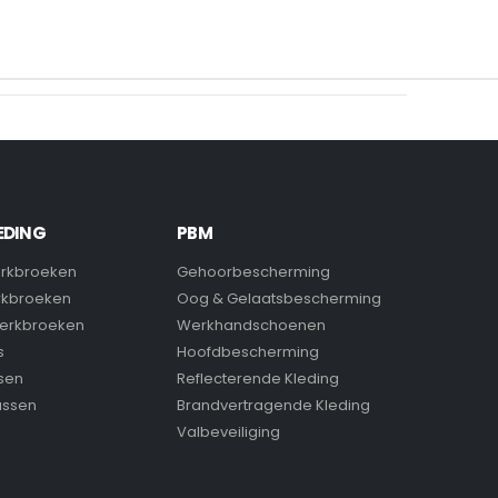
EDING
PBM
rkbroeken
Gehoorbescherming
rkbroeken
Oog & Gelaatsbescherming
erkbroeken
Werkhandschoenen
s
Hoofdbescherming
sen
Reflecterende Kleding
assen
Brandvertragende Kleding
Valbeveiliging