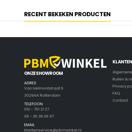
RECENT BEKEKEN PRODUCTEN
KLANTEN
Algemene
ONZE SHOWROOM
Ruilen & 
ADRES
Privacy po
Van Helmontstraat 5
FAQ
3029AA Rotterdam
Contact
TELEFOON
010 - 751 21 27
06 - 36 36 06 97
EMAIL
klantenservice@pbmwinkel.nl