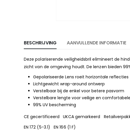
BESCHRIJVING
AANVULLENDE INFORMATIE
Deze polariserende veiligheidsbril elimineert de h
zicht van de omgeving houdt. De lenzen bieden 99% 
Gepolariseerde Lens roeit horizontale reflecties 
Lichtgewicht wrap-around ontwerp
Verstelbaar bij de enkel voor betere pasvorm
Verstelbare lengte voor veilige en comfortabe
99% UV bescherming
CE gecertificeerd UKCA gemarkeerd Retailverpak
EN 172 (5-3.1) EN 166 (1 F)