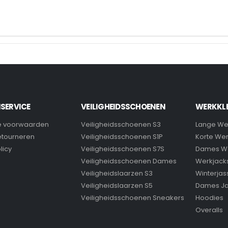
SERVICE
VEILIGHEIDSSCHOENEN
WERKKL
 voorwaarden
Veiligheidsschoenen S3
Lange We
retourneren
Veiligheidsschoenen S1P
Korte We
licy
Veiligheidsschoenen S7S
Dames W
Veiligheidsschoenen Dames
Werkjack
Veiligheidslaarzen S3
Winterjas
Veiligheidslaarzen S5
Dames J
Veiligheidsschoenen Sneakers
Hoodies
Overalls