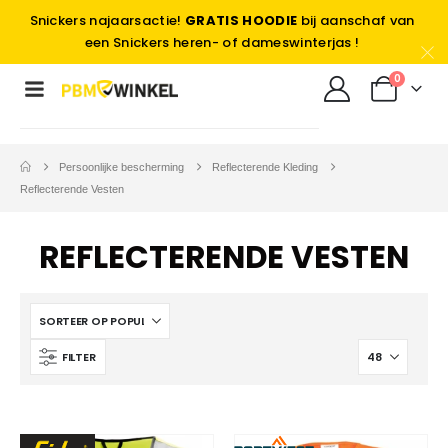
Snickers najaarsactie!
GRATIS HOODIE
bij aanschaf van
een Snickers heren- of dameswinterjas !
0
Persoonlijke bescherming
Reflecterende Kleding
Reflecterende Vesten
REFLECTERENDE VESTEN
FILTER