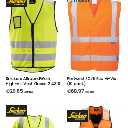
Snickers AllroundWork,
Portwest EC76 Eco Hi-Vis
High-Vis Vest Klasse 2 4310
(10 pack)
€
29,65
€
68,97
Incl. BTW
Incl. BTW