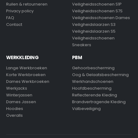
Ruilen & retourneren
Veiligheidsschoenen S1P
Privacy policy
Veiligheidsschoenen S7S
FAQ
Veiligheidsschoenen Dames
Contact
Veiligheidslaarzen S3
Veiligheidslaarzen S5
Veiligheidsschoenen
Sneakers
WERKKLEDING
PBM
Lange Werkbroeken
Gehoorbescherming
Korte Werkbroeken
Oog & Gelaatsbescherming
Dames Werkbroeken
Werkhandschoenen
Werkjacks
Hoofdbescherming
Winterjassen
Reflecterende Kleding
Dames Jassen
Brandvertragende Kleding
Hoodies
Valbeveiliging
Overalls