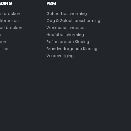
EDING
PBM
rkbroeken
Gehoorbescherming
rkbroeken
Oog & Gelaatsbescherming
erkbroeken
Werkhandschoenen
s
Hoofdbescherming
sen
Reflecterende Kleding
assen
Brandvertragende Kleding
Valbeveiliging