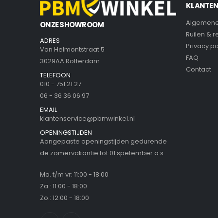
KLANTEN
Algemene
ONZE SHOWROOM
Ruilen & 
ADRES
Privacy po
Van Helmontstraat 5
FAQ
3029AA Rotterdam
Contact
TELEFOON
010 - 751 21 27
06 - 36 36 06 97
EMAIL
klantenservice@pbmwinkel.nl
OPENINGSTIJDEN
Aangepaste openingstijden gedurende
de zomervakantie tot 01 spetember a.s.
Ma. t/m vr: 11:00 - 18:00
Za.: 11:00 - 18:00
Zo.: 12:00 - 18:00