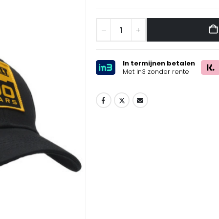
In termijnen betalen
Met In3 zonder rente