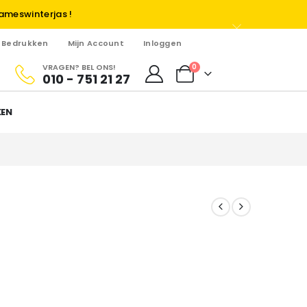
ameswinterjas !
Bedrukken
Mijn Account
Inloggen
VRAGEN? BEL ONS!
0
010 - 751 21 27
KEN