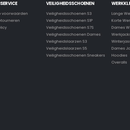
SERVICE
VEILIGHEIDSSCHOENEN
WERKKL
 voorwaarden
Veiligheidsschoenen S3
Lange We
retourneren
Veiligheidsschoenen S1P
Korte We
licy
Veiligheidsschoenen S7S
Dames W
Veiligheidsschoenen Dames
Werkjack
Veiligheidslaarzen S3
Winterjas
Veiligheidslaarzen S5
Dames J
Veiligheidsschoenen Sneakers
Hoodies
Overalls