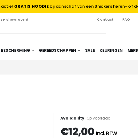
sactie!
GRATIS HOODIE
bij aanschaf van een Snickers heren- of d
onze showroom!
Contact
FAQ
 BESCHERMING
GEREEDSCHAPPEN
SALE
KEURINGEN
MER
Availability:
Op voorraad
€
12,00
Incl. BTW