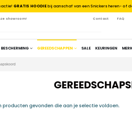
sactie!
GRATIS HOODIE
bij aanschaf van een Snickers heren- of d
onze showroom!
Contact
FAQ
 BESCHERMING
GEREEDSCHAPPEN
SALE
KEURINGEN
MER
hapskoord
GEREEDSCHAP
 producten gevonden die aan je selectie voldoen.