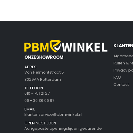
KLANTEN
Algemene
ONZE SHOWROOM
Ruilen & 
ADRES
Privacy po
Van Helmontstraat 5
FAQ
3029AA Rotterdam
Contact
TELEFOON
010 - 751 21 27
06 - 36 36 06 97
EMAIL
klantenservice@pbmwinkel.nl
OPENINGSTIJDEN
Aangepaste openingstijden gedurende