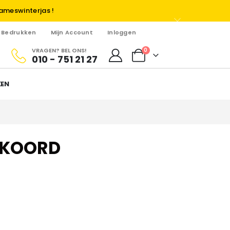
ameswinterjas !
Bedrukken
Mijn Account
Inloggen
VRAGEN? BEL ONS!
0
010 - 751 21 27
KEN
SKOORD