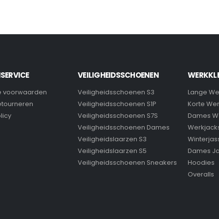
SERVICE
VEILIGHEIDSSCHOENEN
WERKKL
 voorwaarden
Veiligheidsschoenen S3
Lange We
retourneren
Veiligheidsschoenen S1P
Korte We
licy
Veiligheidsschoenen S7S
Dames W
Veiligheidsschoenen Dames
Werkjack
Veiligheidslaarzen S3
Winterjas
Veiligheidslaarzen S5
Dames J
Veiligheidsschoenen Sneakers
Hoodies
Overalls