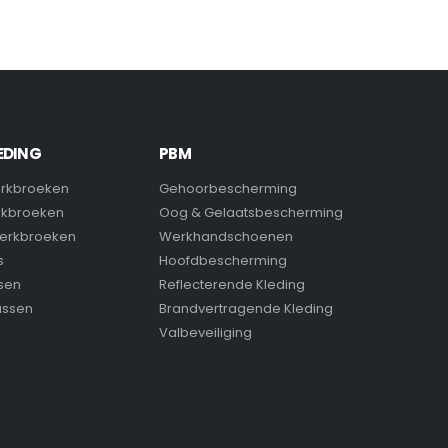
EDING
PBM
rkbroeken
Gehoorbescherming
rkbroeken
Oog & Gelaatsbescherming
erkbroeken
Werkhandschoenen
s
Hoofdbescherming
sen
Reflecterende Kleding
assen
Brandvertragende Kleding
Valbeveiliging