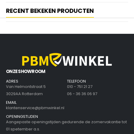
RECENT BEKEKEN PRODUCTEN
ONZE SHOWROOM
ADRES
TELEFOON
Van Helmontstraat 5
010 - 751 21 27
3029AA Rotterdam
06 - 36 36 06 97
EMAIL
klantenservice@pbmwinkel.nl
OPENINGSTIJDEN
Aangepaste openingstijden gedurende de zomervakantie tot
01 spetember a.s.