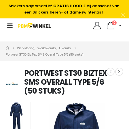
Snickers najaarsactie!
GRATIS HOODIE
bij aanschaf van
een Snickers heren- of dameswinterjas !
0
Werkkleding
,
Werkoveralls
,
Overalls
Portwest ST30 BizTex SMS Overall Type 5/6 (50 stuks)
PORTWEST ST30 BIZTEX
SMS OVERALL TYPE 5/6
(50 STUKS)