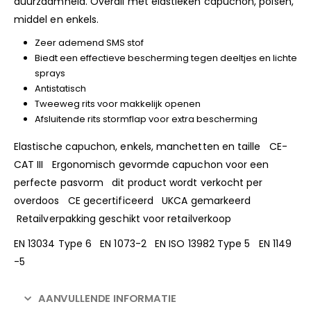
duurzaamheid. Overall met elastieken capuchon, polsen,
middel en enkels.
Zeer ademend SMS stof
Biedt een effectieve bescherming tegen deeltjes en lichte
sprays
Antistatisch
Tweeweg rits voor makkelijk openen
Afsluitende rits stormflap voor extra bescherming
Elastische capuchon, enkels, manchetten en taille CE-
CAT III Ergonomisch gevormde capuchon voor een
perfecte pasvorm dit product wordt verkocht per
overdoos CE gecertificeerd UKCA gemarkeerd
Retailverpakking geschikt voor retailverkoop
EN 13034 Type 6 EN 1073-2 EN ISO 13982 Type 5 EN 1149
-5
AANVULLENDE INFORMATIE