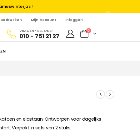
ameswinterjas !
Bedrukken
Mijn Account
Inloggen
VRAGEN? BEL ONS!
0
010 - 751 21 27
KEN
 katoen en elastaan. Ontworpen voor dagelijks
ort. Verpakt in sets van 2 stuks.