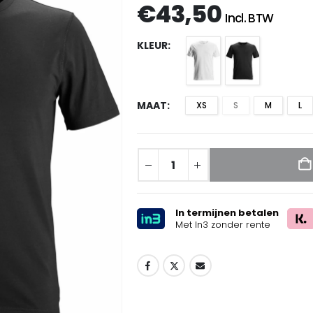
€
43,50
Incl. BTW
KLEUR
MAAT
XS
S
M
L
In termijnen betalen
Met In3 zonder rente