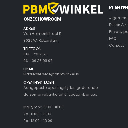
KLANTEN
Algemene
ONZE SHOWROOM
Ruilen & 
ADRES
Privacy po
Van Helmontstraat 5
FAQ
3029AA Rotterdam
Contact
TELEFOON
010 - 751 21 27
06 - 36 36 06 97
EMAIL
klantenservice@pbmwinkel.nl
OPENINGSTIJDEN
Aangepaste openingstijden gedurende
de zomervakantie tot 01 spetember a.s.
Ma. t/m vr: 11:00 - 18:00
Za.: 11:00 - 18:00
Zo.: 12:00 - 18:00