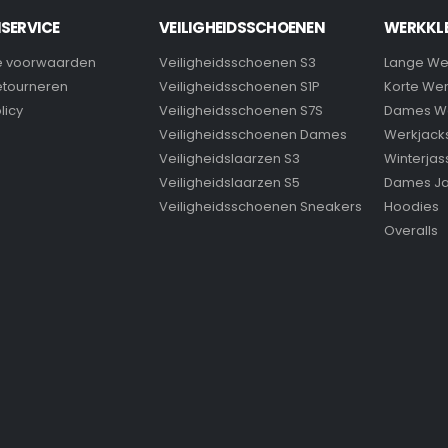
SERVICE
VEILIGHEIDSSCHOENEN
WERKKL
 voorwaarden
Veiligheidsschoenen S3
Lange We
retourneren
Veiligheidsschoenen S1P
Korte We
licy
Veiligheidsschoenen S7S
Dames W
Veiligheidsschoenen Dames
Werkjack
Veiligheidslaarzen S3
Winterjas
Veiligheidslaarzen S5
Dames J
Veiligheidsschoenen Sneakers
Hoodies
Overalls