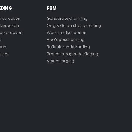
EDING
PBM
rkbroeken
Gehoorbescherming
rkbroeken
Oog & Gelaatsbescherming
erkbroeken
Werkhandschoenen
s
Hoofdbescherming
sen
Reflecterende Kleding
assen
Brandvertragende Kleding
Valbeveiliging