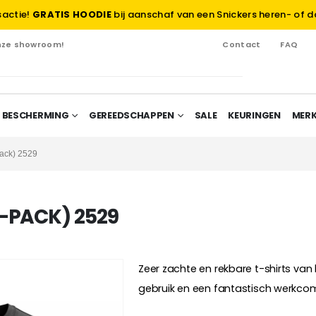
sactie!
GRATIS HOODIE
bij aanschaf van een Snickers heren- of d
onze showroom!
Contact
FAQ
 BESCHERMING
GEREEDSCHAPPEN
SALE
KEURINGEN
MER
Pack) 2529
2-PACK) 2529
Zeer zachte en rekbare t-shirts van
gebruik en een fantastisch werkcomf