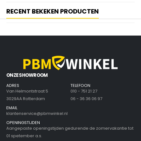
RECENT BEKEKEN PRODUCTEN
ONZE SHOWROOM
ADRES
TELEFOON
Van Helmontstraat 5
010 - 751 21 27
3029AA Rotterdam
06 - 36 36 06 97
EMAIL
klantenservice@pbmwinkel.nl
OPENINGSTIJDEN
Aangepaste openingstijden gedurende de zomervakantie tot
01 spetember a.s.