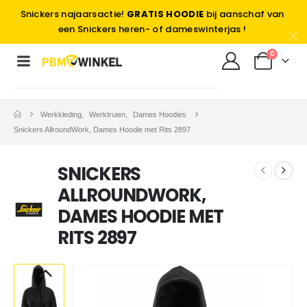
Snickers najaarsactie!
GRATIS HOODIE
bij aanschaf van
een Snickers heren- of dameswinterjas !
0
Werkkleding
,
Werktruien
,
Dames Hoodies
Snickers AllroundWork, Dames Hoodie met Rits 2897
SNICKERS
ALLROUNDWORK,
DAMES HOODIE MET
RITS 2897