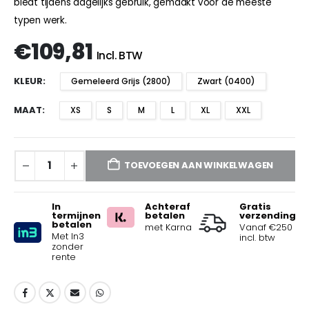
biedt tijdens dagelijks gebruik, gemaakt voor de meeste
typen werk.
€
109,81
Incl. BTW
KLEUR
Gemeleerd Grijs (2800)
Zwart (0400)
MAAT
XS
S
M
L
XL
XXL
TOEVOEGEN AAN WINKELWAGEN
In
Achteraf
Gratis
termijnen
betalen
verzending
betalen
met Karna
Vanaf €250
Met In3
incl. btw
zonder
rente