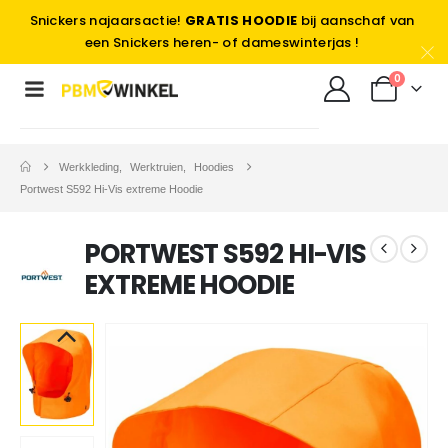
Snickers najaarsactie!
GRATIS HOODIE
bij aanschaf van
een Snickers heren- of dameswinterjas !
0
Werkkleding
,
Werktruien
,
Hoodies
Portwest S592 Hi-Vis extreme Hoodie
PORTWEST S592 HI-VIS
EXTREME HOODIE