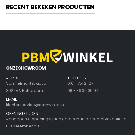
RECENT BEKEKEN PRODUCTEN
ONZE SHOWROOM
ADRES
TELEFOON
Van Helmontstraat 5
010 - 751 21 27
3029AA Rotterdam
06 - 36 36 06 97
EMAIL
klantenservice@pbmwinkel.nl
OPENINGSTIJDEN
Aangepaste openingstijden gedurende de zomervakantie tot
01 spetember a.s.