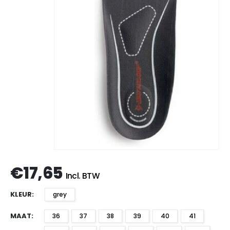
€
17,65
Incl. BTW
KLEUR
grey
MAAT
36
37
38
39
40
41