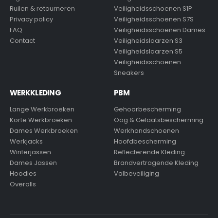
Ruilen & retourneren
Veiligheidsschoenen S1P
Privacy policy
Veiligheidsschoenen S7S
FAQ
Veiligheidsschoenen Dames
Contact
Veiligheidslaarzen S3
Veiligheidslaarzen S5
Veiligheidsschoenen
Sneakers
WERKKLEDING
PBM
Lange Werkbroeken
Gehoorbescherming
Korte Werkbroeken
Oog & Gelaatsbescherming
Dames Werkbroeken
Werkhandschoenen
Werkjacks
Hoofdbescherming
Winterjassen
Reflecterende Kleding
Dames Jassen
Brandvertragende Kleding
Hoodies
Valbeveiliging
Overalls