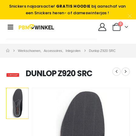
Snickers najaarsactie!
GRATIS HOODIE
bij aanschaf van
een Snickers heren- of dameswinterjas !
0
Werkschoenen
,
Accessoires
,
Inlegzolen
Dunlop Z920 SRC
DUNLOP Z920 SRC