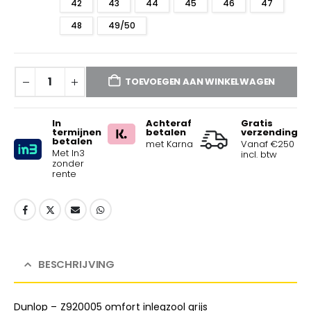
42
43
44
45
46
47
48
49/50
TOEVOEGEN AAN WINKELWAGEN
In
Achteraf
Gratis
termijnen
betalen
verzending
betalen
met Karna
Vanaf €250
Met In3
incl. btw
zonder
rente
BESCHRIJVING
Dunlop – Z920005 omfort inlegzool grijs