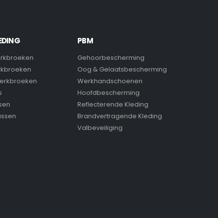
EDING
PBM
rkbroeken
Gehoorbescherming
rkbroeken
Oog & Gelaatsbescherming
erkbroeken
Werkhandschoenen
s
Hoofdbescherming
sen
Reflecterende Kleding
assen
Brandvertragende Kleding
Valbeveiliging