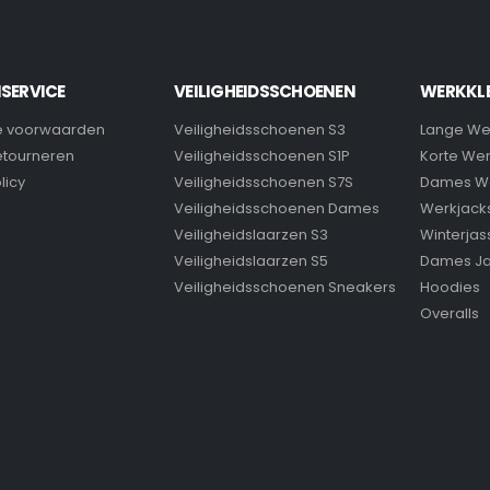
SERVICE
VEILIGHEIDSSCHOENEN
WERKKL
 voorwaarden
Veiligheidsschoenen S3
Lange We
retourneren
Veiligheidsschoenen S1P
Korte We
licy
Veiligheidsschoenen S7S
Dames W
Veiligheidsschoenen Dames
Werkjack
Veiligheidslaarzen S3
Winterjas
Veiligheidslaarzen S5
Dames J
Veiligheidsschoenen Sneakers
Hoodies
Overalls