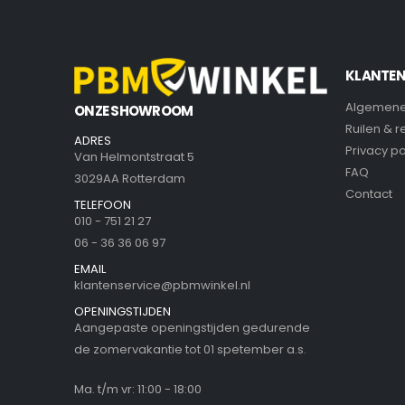
KLANTEN
Algemene
ONZE SHOWROOM
Ruilen & 
ADRES
Privacy po
Van Helmontstraat 5
FAQ
3029AA Rotterdam
Contact
TELEFOON
010 - 751 21 27
06 - 36 36 06 97
EMAIL
klantenservice@pbmwinkel.nl
OPENINGSTIJDEN
Aangepaste openingstijden gedurende
de zomervakantie tot 01 spetember a.s.
Ma. t/m vr: 11:00 - 18:00