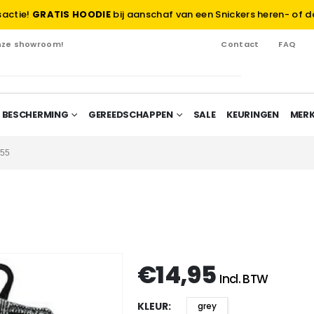
sactie!
GRATIS HOODIE
bij aanschaf van een Snickers heren- of d
onze showroom!
Contact
FAQ
 BESCHERMING
GEREEDSCHAPPEN
SALE
KEURINGEN
MER
W55
€
14,95
Incl. BTW
KLEUR
grey