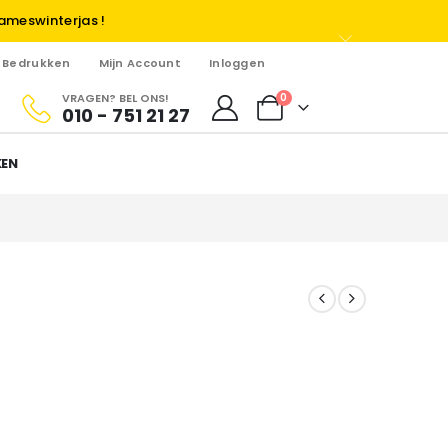
ameswinterjas !
Bedrukken
Mijn Account
Inloggen
VRAGEN? BEL ONS!
0
010 - 751 21 27
KEN