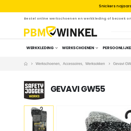
Snickers najaar
Bestel online werkschoenen en werkkleding of bezoek 
WERKKLEDING
WERKSCHOENEN
PERSOONLIJKE
Werkschoenen
,
Accessoires
,
Werksokken
Gevavi G
GEVAVI GW55