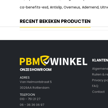
ca-benefits-esd, Antislip, Overneus, Ademend, Uit
RECENT BEKEKEN PRODUCTEN
KLANTEN
Algemene
ONZE SHOWROOM
Ruilen & 
ADRES
Privacy po
Van Helmontstraat 5
FAQ
3029AA Rotterdam
Contact
TELEFOON
010 - 751 21 27
06 - 36 36 06 97