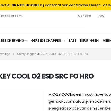
sactie!
GRATIS HOODIE
bij aanschaf van een Snickers heren- of d
onze showroom!
Contact
FAQ
 BESCHERMING
GEREEDSCHAPPEN
SALE
KEURINGEN
MER
veiligd
Safety Jogger MICKEY COOL O2 ESD SRC FO HRO
EY COOL O2 ESD SRC FO HRO
MICKEY COOL is een must-have voor 
gemaakt van natuurlijk en ademend
energieabsorptie van de hiel, en 