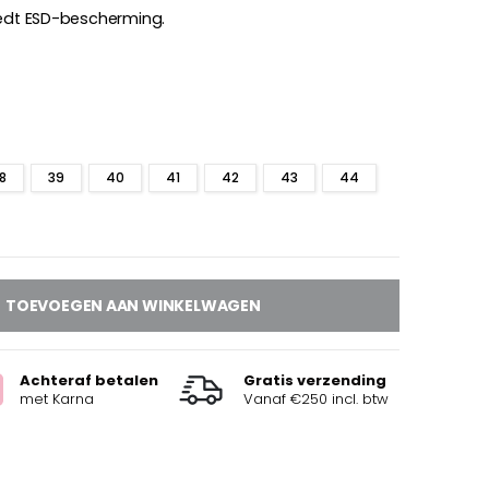
iedt ESD-bescherming.
8
39
40
41
42
43
44
TOEVOEGEN AAN WINKELWAGEN
Achteraf betalen
Gratis verzending
met Karna
Vanaf €250 incl. btw