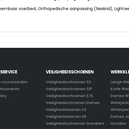
neembaar voetbed, Orthopedische aanpassing (Neskrid), Lightw
SERVICE
VEILIGHEIDSSCHOENEN
WERKKL
 voorwaarden
Veiligheidsschoenen S3
Lange We
retourneren
Veiligheidsschoenen S1P
Korte We
licy
Veiligheidsschoenen S7S
Dames W
Veiligheidsschoenen Dames
Werkjack
Veiligheidslaarzen S3
Winterjas
Veiligheidslaarzen S5
Dames J
Veiligheidsschoenen Sneakers
Hoodies