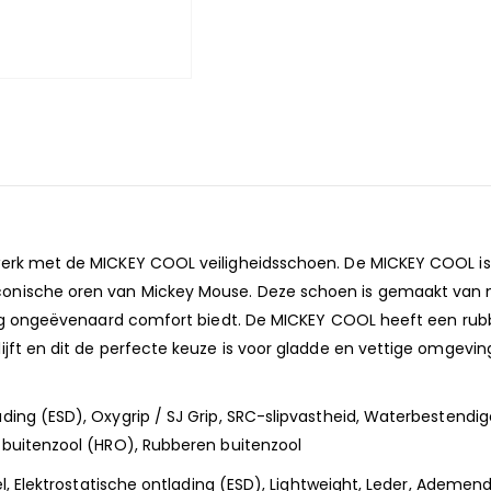
werk met de MICKEY COOL veiligheidsschoen. De MICKEY COOL is
onische oren van Mickey Mouse. Deze schoen is gemaakt van na
 dag ongeëvenaard comfort biedt. De MICKEY COOL heeft een rubb
ijft en dit de perfecte keuze is voor gladde en vettige omgevi
ding (ESD), Oxygrip / SJ Grip, SRC-slipvastheid, Waterbestendig
 buitenzool (HRO), Rubberen buitenzool
iel, Elektrostatische ontlading (ESD), Lightweight, Leder, Ade