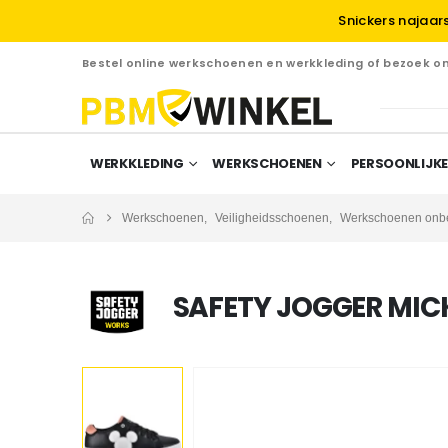
Snickers najaar
Bestel online werkschoenen en werkkleding of bezoek 
WERKKLEDING
WERKSCHOENEN
PERSOONLIJKE
Werkschoenen
,
Veiligheidsschoenen
,
Werkschoenen onbe
SAFETY JOGGER MICK