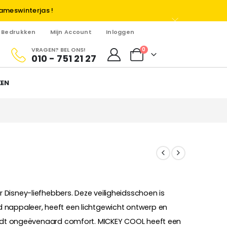
ameswinterjas !
Bedrukken
Mijn Account
Inloggen
VRAGEN? BEL ONS!
0
010 - 751 21 27
KEN
Disney-liefhebbers. Deze veiligheidsschoen is
 nappaleer, heeft een lichtgewicht ontwerp en
biedt ongeëvenaard comfort. MICKEY COOL heeft een