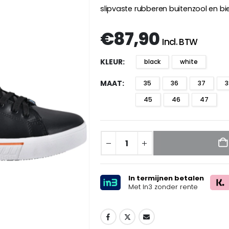
slipvaste rubberen buitenzool en b
€
87,90
Incl. BTW
KLEUR
black
white
MAAT
35
36
37
3
45
46
47
In termijnen betalen
Met In3 zonder rente