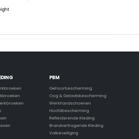
eight
EDING
PBM
rkbroeken
Gehoorbescherming
rkbroeken
Oog & Gelaatsbescherming
erkbroeken
Werkhandschoenen
s
Hoofdbescherming
sen
Reflecterende Kleding
assen
Brandvertragende Kleding
Valbeveiliging