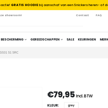
sactie!
GRATIS HOODIE
bij aanschaf van een Snickers heren- of d
onze showroom!
Contact
FAQ
 BESCHERMING
GEREEDSCHAPPEN
SALE
KEURINGEN
MER
 GS31 S1 SRC
€
79,95
Incl. BTW
KLEUR
grey