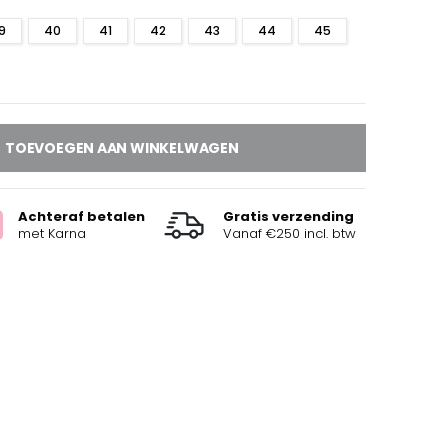
9
40
41
42
43
44
45
TOEVOEGEN AAN WINKELWAGEN
Achteraf betalen
Gratis verzending
met Karna
Vanaf €250 incl. btw