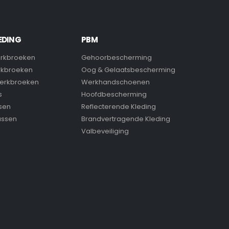
EDING
PBM
rkbroeken
Gehoorbescherming
rkbroeken
Oog & Gelaatsbescherming
erkbroeken
Werkhandschoenen
s
Hoofdbescherming
sen
Reflecterende Kleding
assen
Brandvertragende Kleding
Valbeveiliging