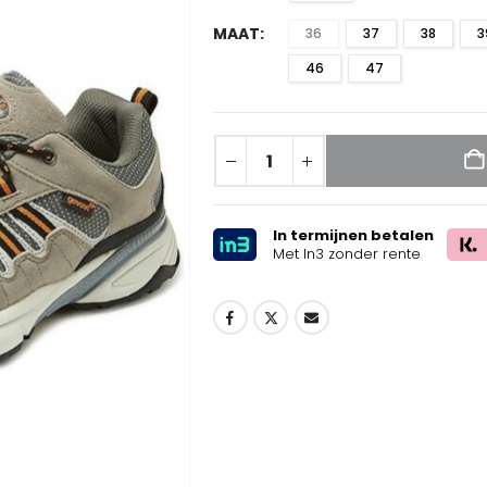
MAAT
36
37
38
3
46
47
In termijnen betalen
Met In3 zonder rente