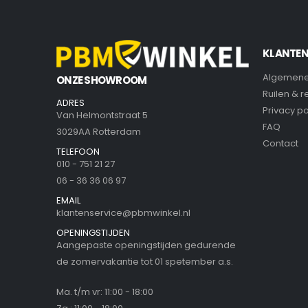
KLANTEN
Algemene
ONZE SHOWROOM
Ruilen & 
ADRES
Privacy po
Van Helmontstraat 5
FAQ
3029AA Rotterdam
Contact
TELEFOON
010 - 751 21 27
06 - 36 36 06 97
EMAIL
klantenservice@pbmwinkel.nl
OPENINGSTIJDEN
Aangepaste openingstijden gedurende
de zomervakantie tot 01 spetember a.s.
Ma. t/m vr: 11:00 - 18:00