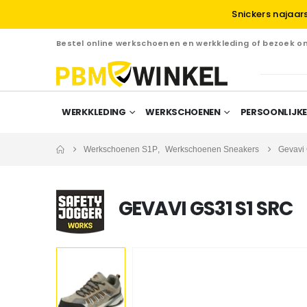
Snickers najaar
Bestel online werkschoenen en werkkleding of bezoek 
WERKKLEDING
WERKSCHOENEN
PERSOONLIJKE
Werkschoenen S1P
,
Werkschoenen Sneakers
Gevavi
GEVAVI GS31 S1 SRC