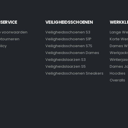
SERVICE
VEILIGHEIDSSCHOENEN
WERKKL
 voorwaarden
Veiligheidsschoenen S3
Lange We
retourneren
Veiligheidsschoenen S1P
Korte We
licy
Veiligheidsschoenen S7S
Dames W
Veiligheidsschoenen Dames
Werkjack
Veiligheidslaarzen S3
Winterjas
Veiligheidslaarzen S5
Dames J
Veiligheidsschoenen Sneakers
Hoodies
Overalls