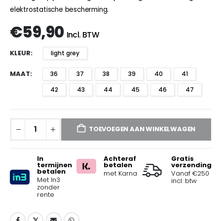
elektrostatische bescherming.
€
59,90
Incl. BTW
KLEUR
light grey
MAAT
36
37
38
39
40
41
42
43
44
45
46
47
TOEVOEGEN AAN WINKELWAGEN
In
Achteraf
Gratis
termijnen
betalen
verzending
betalen
met Karna
Vanaf €250
Met In3
incl. btw
zonder
rente