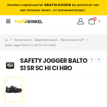
Snickers najaarsactie!
GRATIS HOODIE
bij aanschaf van
een Snickers heren- of dameswinterjas !
0
Werkschoenen
,
Veiligheidsschoenen
,
Werkschoenen S1P
Safety Jogger BALTO S1 SR SC HI CI HRO
SAFETY JOGGER BALTO
S1 SR SC HI CI HRO