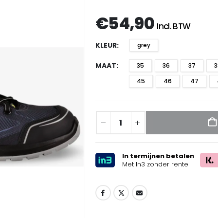
€
54,90
Incl. BTW
KLEUR
grey
MAAT
35
36
37
3
45
46
47
In termijnen betalen
Met In3 zonder rente