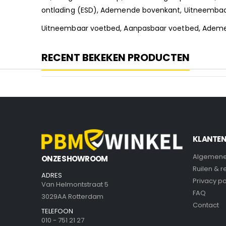
ontlading (ESD), Ademende bovenkant, Uitneembaa
Uitneembaar voetbed, Aanpasbaar voetbed, Ademend
RECENT BEKEKEN PRODUCTEN
KLANTEN
Algemene
ONZE SHOWROOM
Ruilen & 
ADRES
Privacy po
Van Helmontstraat 5
FAQ
3029AA Rotterdam
Contact
TELEFOON
010 - 751 21 27