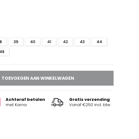
8
39
40
41
42
43
44
48
TOEVOEGEN AAN WINKELWAGEN
Achteraf betalen
Gratis verzending
met Karna
Vanaf €250 incl. btw