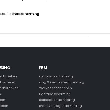
s-esd, Teenbescherming
EDING
PBM
rkbroeken
Gehoorbescherming
rkbroeken
Oog & Gelaatsbescherming
erkbroeken
Werkhandschoenen
s
Hoofdbescherming
sen
Reflecterende Kleding
assen
Brandvertragende Kleding