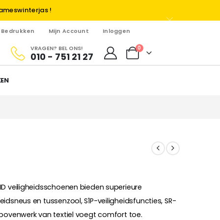
ameswinterjas !
Bedrukken
Mijn Account
Inloggen
VRAGEN? BEL ONS!
0
010 - 751 21 27
KEN
ID veiligheidsschoenen bieden superieure
idsneus en tussenzool, S1P-veiligheidsfuncties, SR-
 bovenwerk van textiel voegt comfort toe.