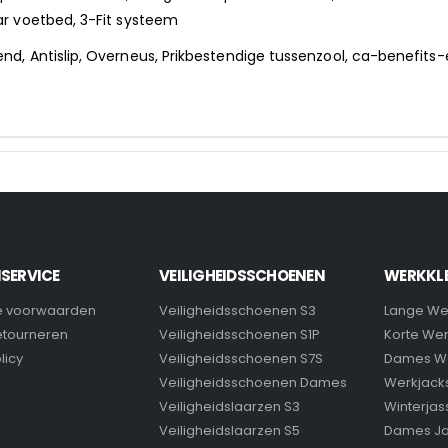
r voetbed, 3-Fit systeem
, Antislip, Overneus, Prikbestendige tussenzool, ca-benefit
SERVICE
VEILIGHEIDSSCHOENEN
WERKKL
 voorwaarden
Veiligheidsschoenen S3
Lange We
retourneren
Veiligheidsschoenen S1P
Korte We
licy
Veiligheidsschoenen S7S
Dames W
Veiligheidsschoenen Dames
Werkjack
Veiligheidslaarzen S3
Winterjas
Veiligheidslaarzen S5
Dames J