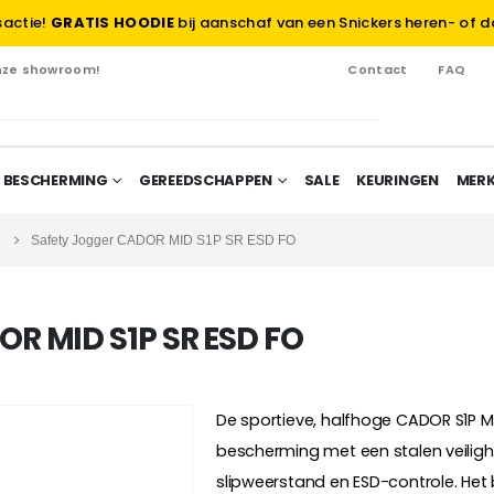
sactie!
GRATIS HOODIE
bij aanschaf van een Snickers heren- of d
onze showroom!
Contact
FAQ
 BESCHERMING
GEREEDSCHAPPEN
SALE
KEURINGEN
MER
Safety Jogger CADOR MID S1P SR ESD FO
R MID S1P SR ESD FO
De sportieve, halfhoge CADOR S1P M
bescherming met een stalen veilighe
slipweerstand en ESD-controle. Het