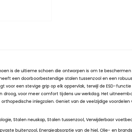
choen is de ultieme schoen die ontworpen is om te beschermen 
n heeft een doorboorbestendige stalen tussenzool en een robu
t voor een stevige grip op elk oppervlak, terwijl de ESD-funct
n droog, voor meer comfort tijdens uw werkdag. Het uitneembar
orthopedische inlegzolen. Geniet van de veelzijdige voordelen v
nologie, Stalen neuskap, Stalen tussenzool, Verwijderbaar voetbe
ipvaste buitenzool, Energieabsorptie van de hiel, Olie- en brand