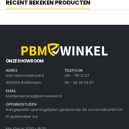
RECENT BEKEKEN PRODUCTEN
ONZE SHOWROOM
ADRES
TELEFOON
Van Helmontstraat 5
010 - 751 21 27
3029AA Rotterdam
06 - 36 36 06 97
EMAIL
klantenservice@pbmwinkel.nl
OPENINGSTIJDEN
Aangepaste openingstijden gedurende de zomervakantie tot
01 spetember a.s.
Ma. t/m vr: 11:00 - 18:00