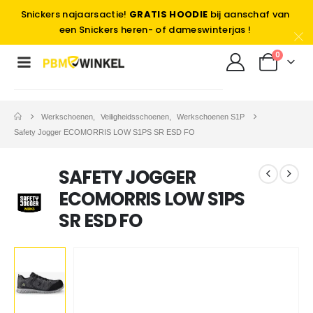
Snickers najaarsactie!
GRATIS HOODIE
bij aanschaf van
een Snickers heren- of dameswinterjas !
0
Werkschoenen
,
Veiligheidsschoenen
,
Werkschoenen S1P
Safety Jogger ECOMORRIS LOW S1PS SR ESD FO
SAFETY JOGGER
ECOMORRIS LOW S1PS
SR ESD FO