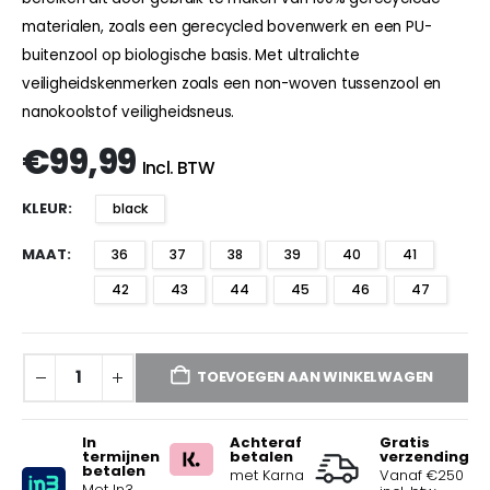
materialen, zoals een gerecycled bovenwerk en een PU-
buitenzool op biologische basis. Met ultralichte
veiligheidskenmerken zoals een non-woven tussenzool en
nanokoolstof veiligheidsneus.
€
99,99
Incl. BTW
KLEUR
black
MAAT
36
37
38
39
40
41
42
43
44
45
46
47
TOEVOEGEN AAN WINKELWAGEN
In
Achteraf
Gratis
termijnen
betalen
verzending
betalen
met Karna
Vanaf €250
Met In3