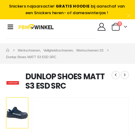
Snickers najaarsactie!
GRATIS HOODIE
bij aanschaf van
een Snickers heren- of dameswinterjas !
0
Werkschoenen
,
Veiligheidsschoenen
,
Werkschoenen S3
Dunlop Shoes MATT S3 ESD SRC
DUNLOP SHOES MATT
S3 ESD SRC