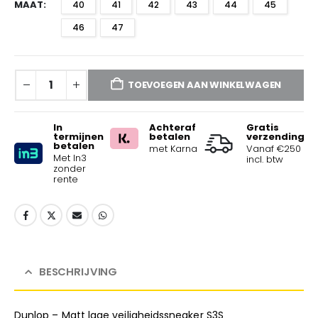
MAAT
40
41
42
43
44
45
46
47
TOEVOEGEN AAN WINKELWAGEN
In
Achteraf
Gratis
termijnen
betalen
verzending
betalen
met Karna
Vanaf €250
Met In3
incl. btw
zonder
rente
BESCHRIJVING
Dunlop – Matt lage veiligheidssneaker S3S