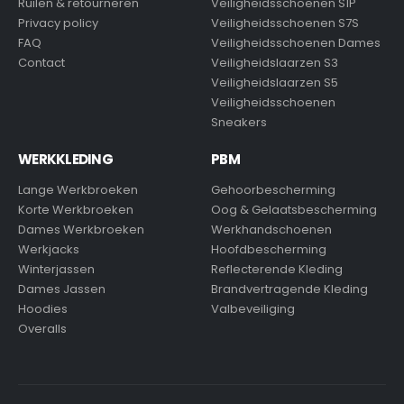
Ruilen & retourneren
Veiligheidsschoenen S1P
Privacy policy
Veiligheidsschoenen S7S
FAQ
Veiligheidsschoenen Dames
Contact
Veiligheidslaarzen S3
Veiligheidslaarzen S5
Veiligheidsschoenen
Sneakers
WERKKLEDING
PBM
Lange Werkbroeken
Gehoorbescherming
Korte Werkbroeken
Oog & Gelaatsbescherming
Dames Werkbroeken
Werkhandschoenen
Werkjacks
Hoofdbescherming
Winterjassen
Reflecterende Kleding
Dames Jassen
Brandvertragende Kleding
Hoodies
Valbeveiliging
Overalls