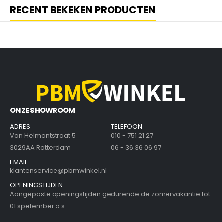
RECENT BEKEKEN PRODUCTEN
ONZE SHOWROOM
ADRES
TELEFOON
Van Helmontstraat 5
010 - 751 21 27
3029AA Rotterdam
06 - 36 36 06 97
EMAIL
klantenservice@pbmwinkel.nl
OPENINGSTIJDEN
Aangepaste openingstijden gedurende de zomervakantie tot
01 spetember a.s.