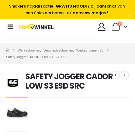
Snickers najaarsactie!
GRATIS HOODIE
bij aanschaf van
een Snickers heren- of dameswinterjas !
0
Werkschoenen
,
Veiligheidsschoenen
,
Werkschoenen S3
Safety Jogger CADOR LOW S3 ESD SRC
SAFETY JOGGER CADOR
LOW S3 ESD SRC