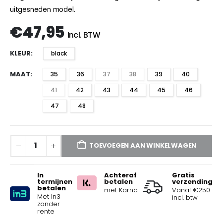
uitgesneden model.
€
47,95
Incl. BTW
KLEUR
black
MAAT
35
36
37
38
39
40
41
42
43
44
45
46
47
48
TOEVOEGEN AAN WINKELWAGEN
In
Achteraf
Gratis
termijnen
betalen
verzending
betalen
met Karna
Vanaf €250
Met In3
incl. btw
zonder
rente