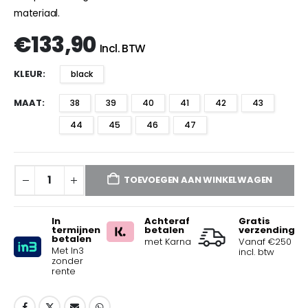
materiaal.
€
133,90
Incl. BTW
KLEUR
black
MAAT
38
39
40
41
42
43
44
45
46
47
TOEVOEGEN AAN WINKELWAGEN
In
Achteraf
Gratis
termijnen
betalen
verzending
betalen
met Karna
Vanaf €250
Met In3
incl. btw
zonder
rente