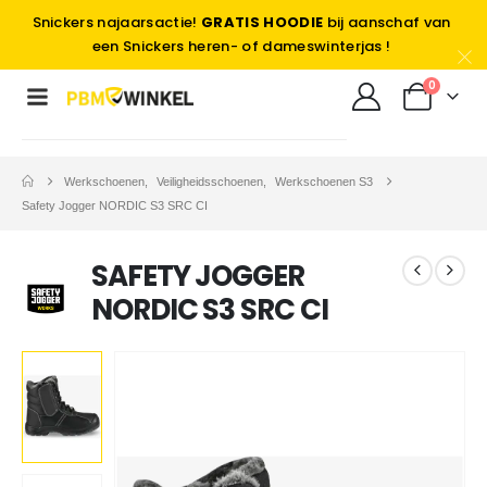
Snickers najaarsactie!
GRATIS HOODIE
bij aanschaf van
een Snickers heren- of dameswinterjas !
0
Werkschoenen
,
Veiligheidsschoenen
,
Werkschoenen S3
Safety Jogger NORDIC S3 SRC CI
SAFETY JOGGER
NORDIC S3 SRC CI