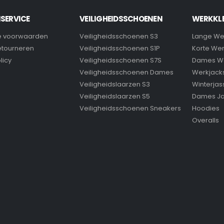
SERVICE
VEILIGHEIDSSCHOENEN
WERKKL
 voorwaarden
Veiligheidsschoenen S3
Lange We
retourneren
Veiligheidsschoenen S1P
Korte We
licy
Veiligheidsschoenen S7S
Dames W
Veiligheidsschoenen Dames
Werkjack
Veiligheidslaarzen S3
Winterjas
Veiligheidslaarzen S5
Dames J
Veiligheidsschoenen Sneakers
Hoodies
Overalls