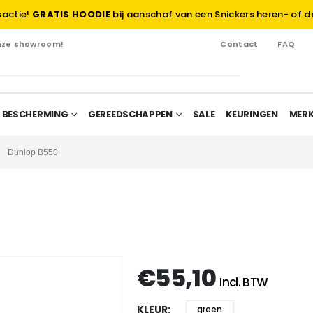
sactie!
GRATIS HOODIE
bij aanschaf van een Snickers heren- of d
onze showroom!
Contact
FAQ
 BESCHERMING
GEREEDSCHAPPEN
SALE
KEURINGEN
MER
Dunlop B550
€
55,10
Incl. BTW
KLEUR
green