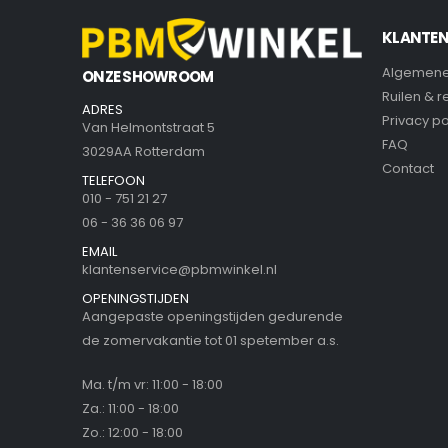
KLANTEN
Algemene
ONZE SHOWROOM
Ruilen & 
ADRES
Privacy po
Van Helmontstraat 5
FAQ
3029AA Rotterdam
Contact
TELEFOON
010 - 751 21 27
06 - 36 36 06 97
EMAIL
klantenservice@pbmwinkel.nl
OPENINGSTIJDEN
Aangepaste openingstijden gedurende
de zomervakantie tot 01 spetember a.s.
Ma. t/m vr: 11:00 - 18:00
Za.: 11:00 - 18:00
Zo.: 12:00 - 18:00