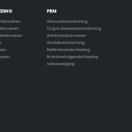
EDING
PBM
rkbroeken
Gehoorbescherming
rkbroeken
Oog & Gelaatsbescherming
erkbroeken
Werkhandschoenen
s
Hoofdbescherming
sen
Reflecterende Kleding
assen
Brandvertragende Kleding
Valbeveiliging