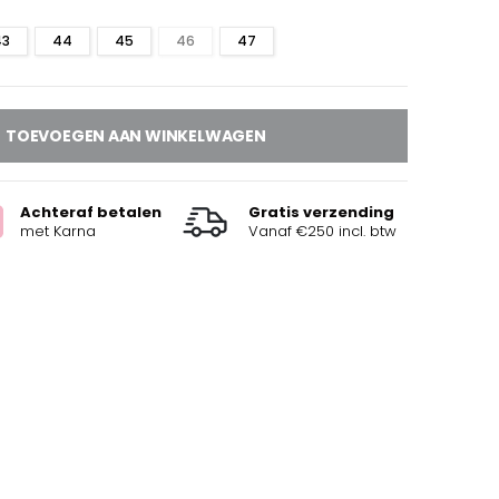
43
44
45
46
47
TOEVOEGEN AAN WINKELWAGEN
Achteraf betalen
Gratis verzending
met Karna
Vanaf €250 incl. btw