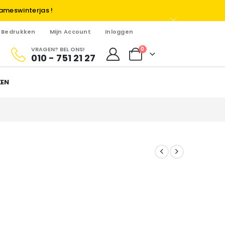
ameswinterjas !
Bedrukken
Mijn Account
Inloggen
VRAGEN? BEL ONS!
0
010 - 751 21 27
KEN