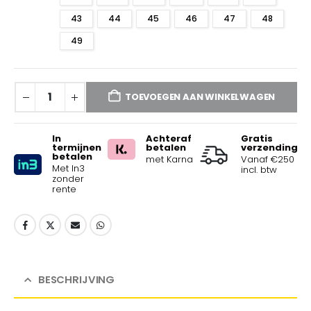
43
44
45
46
47
48
49
TOEVOEGEN AAN WINKELWAGEN
In
Achteraf
Gratis
termijnen
betalen
verzending
betalen
met Karna
Vanaf €250
Met In3
incl. btw
zonder
rente
BESCHRIJVING