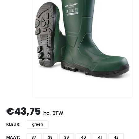
€
43,75
Incl. BTW
KLEUR
green
MAAT
37
38
39
40
41
42