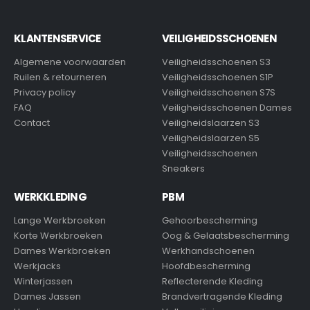
KLANTENSERVICE
VEILIGHEIDSSCHOENEN
Algemene voorwaarden
Veiligheidsschoenen S3
Ruilen & retourneren
Veiligheidsschoenen S1P
Privacy policy
Veiligheidsschoenen S7S
FAQ
Veiligheidsschoenen Dames
Contact
Veiligheidslaarzen S3
Veiligheidslaarzen S5
Veiligheidsschoenen
Sneakers
WERKKLEDING
PBM
Lange Werkbroeken
Gehoorbescherming
Korte Werkbroeken
Oog & Gelaatsbescherming
Dames Werkbroeken
Werkhandschoenen
Werkjacks
Hoofdbescherming
Winterjassen
Reflecterende Kleding
Dames Jassen
Brandvertragende Kleding