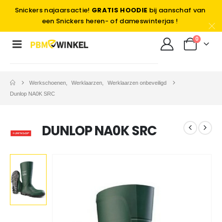
Snickers najaarsactie!
GRATIS HOODIE
bij aanschaf van
een Snickers heren- of dameswinterjas !
0
Werkschoenen
,
Werklaarzen
,
Werklaarzen onbeveiligd
Dunlop NA0K SRC
DUNLOP NA0K SRC