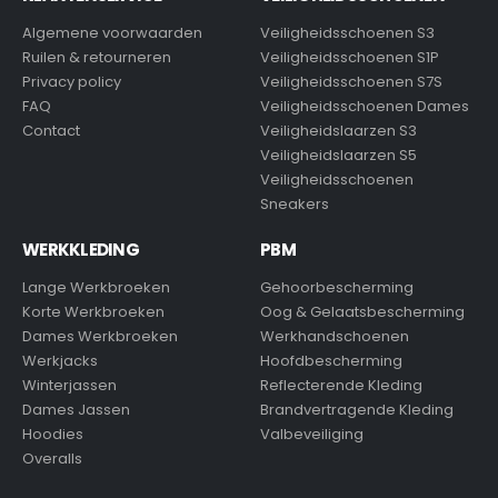
Algemene voorwaarden
Veiligheidsschoenen S3
Ruilen & retourneren
Veiligheidsschoenen S1P
Privacy policy
Veiligheidsschoenen S7S
FAQ
Veiligheidsschoenen Dames
Contact
Veiligheidslaarzen S3
Veiligheidslaarzen S5
Veiligheidsschoenen
Sneakers
WERKKLEDING
PBM
Lange Werkbroeken
Gehoorbescherming
Korte Werkbroeken
Oog & Gelaatsbescherming
Dames Werkbroeken
Werkhandschoenen
Werkjacks
Hoofdbescherming
Winterjassen
Reflecterende Kleding
Dames Jassen
Brandvertragende Kleding
Hoodies
Valbeveiliging
Overalls