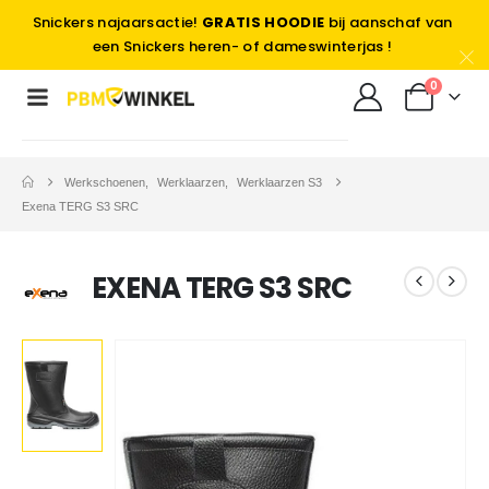
Snickers najaarsactie!
GRATIS HOODIE
bij aanschaf van
een Snickers heren- of dameswinterjas !
0
Werkschoenen
,
Werklaarzen
,
Werklaarzen S3
Exena TERG S3 SRC
EXENA TERG S3 SRC