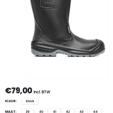
€
79,00
Incl. BTW
KLEUR
black
MAAT
39
40
41
42
43
44