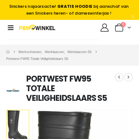
Snickers najaarsactie!
GRATIS HOODIE
bij aanschaf van
een Snickers heren- of dameswinterjas !
0
Werkschoenen
,
Werklaarzen
,
Werklaarzen S5
Portwest FW95 Totale Veiligheidslaars S5
PORTWEST FW95
TOTALE
VEILIGHEIDSLAARS S5