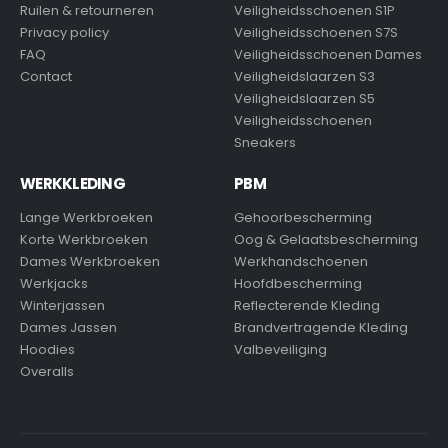
Ruilen & retourneren
Veiligheidsschoenen S1P
Privacy policy
Veiligheidsschoenen S7S
FAQ
Veiligheidsschoenen Dames
Contact
Veiligheidslaarzen S3
Veiligheidslaarzen S5
Veiligheidsschoenen
Sneakers
WERKKLEDING
PBM
Lange Werkbroeken
Gehoorbescherming
Korte Werkbroeken
Oog & Gelaatsbescherming
Dames Werkbroeken
Werkhandschoenen
Werkjacks
Hoofdbescherming
Winterjassen
Reflecterende Kleding
Dames Jassen
Brandvertragende Kleding
Hoodies
Valbeveiliging
Overalls