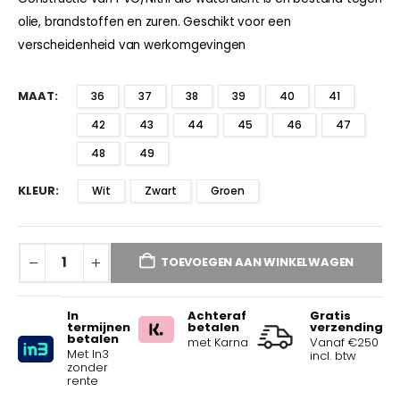
olie, brandstoffen en zuren. Geschikt voor een
verscheidenheid van werkomgevingen
MAAT
36
37
38
39
40
41
42
43
44
45
46
47
48
49
KLEUR
Wit
Zwart
Groen
TOEVOEGEN AAN WINKELWAGEN
In
Achteraf
Gratis
termijnen
betalen
verzending
betalen
met Karna
Vanaf €250
Met In3
incl. btw
zonder
rente