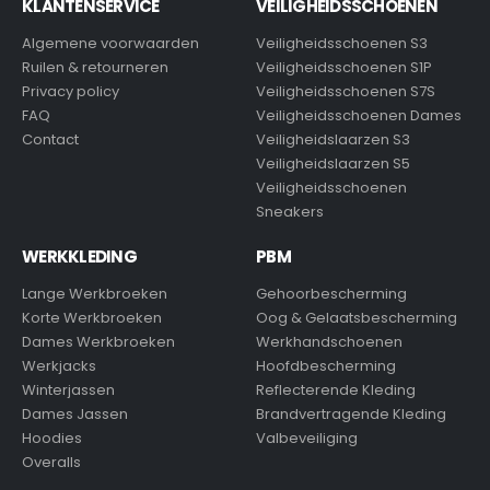
KLANTENSERVICE
VEILIGHEIDSSCHOENEN
Algemene voorwaarden
Veiligheidsschoenen S3
Ruilen & retourneren
Veiligheidsschoenen S1P
Privacy policy
Veiligheidsschoenen S7S
FAQ
Veiligheidsschoenen Dames
Contact
Veiligheidslaarzen S3
Veiligheidslaarzen S5
Veiligheidsschoenen
Sneakers
WERKKLEDING
PBM
Lange Werkbroeken
Gehoorbescherming
Korte Werkbroeken
Oog & Gelaatsbescherming
Dames Werkbroeken
Werkhandschoenen
Werkjacks
Hoofdbescherming
Winterjassen
Reflecterende Kleding
Dames Jassen
Brandvertragende Kleding
Hoodies
Valbeveiliging
Overalls