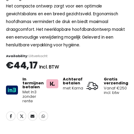
Het compacte ontwerp zorgt voor een optimale
gewichtsbalans en een breed gezichtsveld. Ergonomisch
hoofdharnas vermindert de druk en biedt maximaal
draagcomfort. Het neerklapbare hoofdbandontwerp maakt
een eenvoudige verwijdering mogelijk Geleverd in een
hersluitbare verpakking voor hygiëne.
Availability:
Uitverkocht
€
44,17
Incl. BTW
In
Achteraf
Gratis
termijnen
betalen
verzending
betalen
met Karna
Vanaf €250
Met In3
incl. btw
zonder
rente