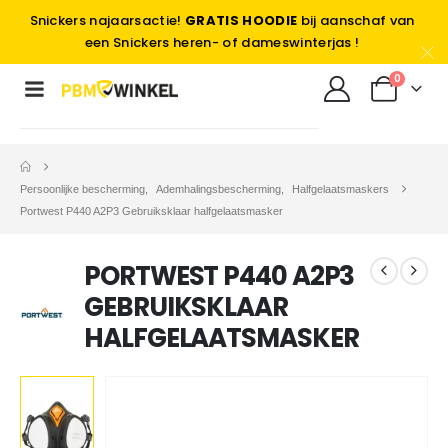
Snickers najaarsactie!
GRATIS HOODIE
bij aanschaf van
een Snickers heren- of dameswinterjas !
0
Persoonlijke bescherming
,
Ademhalingsbescherming
,
Halfgelaatsmaskers
Portwest P440 A2P3 Gebruiksklaar halfgelaatsmasker
PORTWEST P440 A2P3
GEBRUIKSKLAAR
HALFGELAATSMASKER