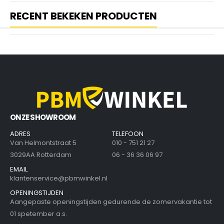
RECENT BEKEKEN PRODUCTEN
ONZE SHOWROOM
ADRES
TELEFOON
Van Helmontstraat 5
010 - 751 21 27
3029AA Rotterdam
06 - 36 36 06 97
EMAIL
klantenservice@pbmwinkel.nl
OPENINGSTIJDEN
Aangepaste openingstijden gedurende de zomervakantie tot
01 spetember a.s.