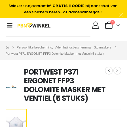
Snickers najaarsactie!
GRATIS HOODIE
bij aanschaf van
een Snickers heren- of dameswinterjas !
0
Persoonlijke bescherming
,
Ademhalingsbescherming
,
Stofmaskers
Portwest P371 ERGONET FFP3 Dolomite Masker met Ventiel (5 stuks)
PORTWEST P371
ERGONET FFP3
DOLOMITE MASKER MET
VENTIEL (5 STUKS)