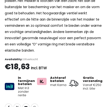
passen. Het masker is voorzien van een zacht net aan de
buitenzijde ter bescherming van het masker en om de vorm
goed te behouden. Het hoogwaardige ventiel werkt
effectief om de hitte aan de binnenzijde van het masker te
verminderen en zo optimaal comfort te bieden onder warme
en vochtige omstandigheden. Andere kenmerken zijn de
innovatief gevormde neusvleugel voor een perfect pasvorm
en een volledige “O” vormige ring met brede verstelbare
elastische banden.
Availability:
Uitverkocht
€
18,63
Incl. BTW
In
Achteraf
Gratis
termijnen
betalen
verzending
betalen
met Karna
Vanaf €250
Met In3
incl. btw
zonder
rente