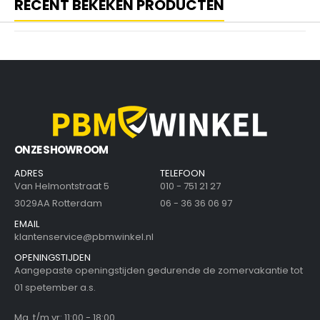
RECENT BEKEKEN PRODUCTEN
ONZE SHOWROOM
ADRES
TELEFOON
Van Helmontstraat 5
010 - 751 21 27
3029AA Rotterdam
06 - 36 36 06 97
EMAIL
klantenservice@pbmwinkel.nl
OPENINGSTIJDEN
Aangepaste openingstijden gedurende de zomervakantie tot
01 spetember a.s.
Ma. t/m vr: 11:00 - 18:00