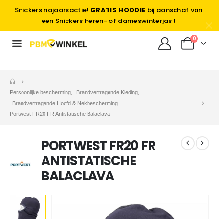
Snickers najaarsactie!
GRATIS HOODIE
bij aanschaf van
een Snickers heren- of dameswinterjas !
0
Persoonlijke bescherming
,
Brandvertragende Kleding
,
Brandvertragende Hoofd & Nekbescherming
Portwest FR20 FR Antistatische Balaclava
PORTWEST FR20 FR
ANTISTATISCHE
BALACLAVA