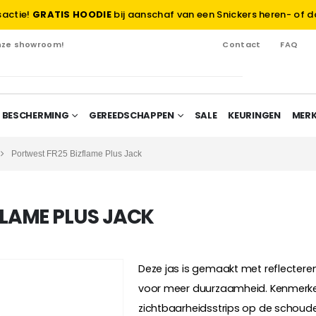
sactie!
GRATIS HOODIE
bij aanschaf van een Snickers heren- of d
onze showroom!
Contact
FAQ
 BESCHERMING
GEREEDSCHAPPEN
SALE
KEURINGEN
MER
Portwest FR25 Bizflame Plus Jack
FLAME PLUS JACK
Deze jas is gemaakt met reflectere
voor meer duurzaamheid. Kenmerken
zichtbaarheidsstrips op de schoude