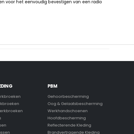
en voor het eenvoudig bevestigen van een radio
EDING
PBM
rkbroeken
Gehoorbescherming
rkbroeken
Oog & Gelaatsbescherming
erkbroeken
Werkhandschoenen
s
Hoofdbescherming
sen
Reflecterende Kleding
assen
Brandvertragende Kleding