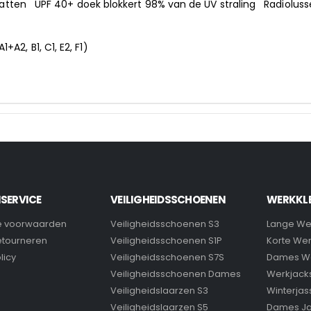
tten UPF 40+ doek blokkert 98% van de UV straling Radioluss
12 (A1+A2, B1, C1, E2, F1)
SERVICE
VEILIGHEIDSSCHOENEN
WERKKL
 voorwaarden
Veiligheidsschoenen S3
Lange We
retourneren
Veiligheidsschoenen S1P
Korte We
licy
Veiligheidsschoenen S7S
Dames W
Veiligheidsschoenen Dames
Werkjack
Veiligheidslaarzen S3
Winterjas
Veiligheidslaarzen S5
Dames J