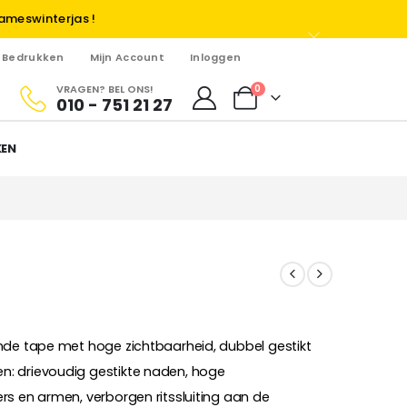
ameswinterjas !
Bedrukken
Mijn Account
Inloggen
VRAGEN? BEL ONS!
0
010 - 751 21 27
KEN
nde tape met hoge zichtbaarheid, dubbel gestikt
: drievoudig gestikte naden, hoge
rs en armen, verborgen ritssluiting aan de