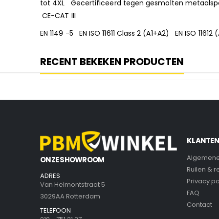
tot 4XL Gecertificeerd tegen gesmolten metaalspa
CE-CAT III
EN 1149 -5 EN ISO 11611 Class 2 (A1+A2) EN ISO 116
RECENT BEKEKEN PRODUCTEN
KLANTEN
Algemene
ONZE SHOWROOM
Ruilen & 
ADRES
Privacy po
Van Helmontstraat 5
FAQ
3029AA Rotterdam
Contact
TELEFOON