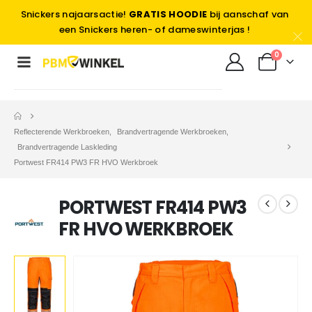
Snickers najaarsactie!
GRATIS HOODIE
bij aanschaf van
een Snickers heren- of dameswinterjas !
0
Reflecterende Werkbroeken
,
Brandvertragende Werkbroeken
,
Brandvertragende Laskleding
Portwest FR414 PW3 FR HVO Werkbroek
PORTWEST FR414 PW3
FR HVO WERKBROEK