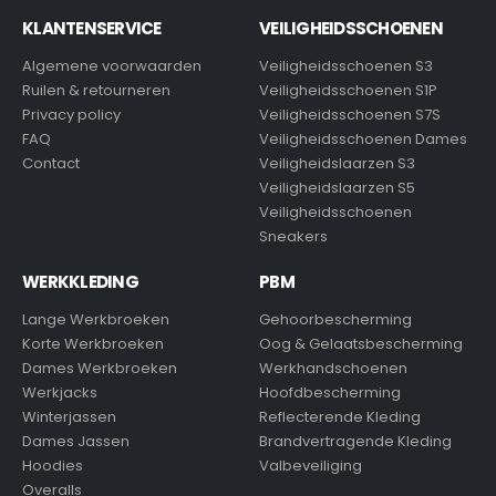
KLANTENSERVICE
VEILIGHEIDSSCHOENEN
Algemene voorwaarden
Veiligheidsschoenen S3
Ruilen & retourneren
Veiligheidsschoenen S1P
Privacy policy
Veiligheidsschoenen S7S
FAQ
Veiligheidsschoenen Dames
Contact
Veiligheidslaarzen S3
Veiligheidslaarzen S5
Veiligheidsschoenen
Sneakers
WERKKLEDING
PBM
Lange Werkbroeken
Gehoorbescherming
Korte Werkbroeken
Oog & Gelaatsbescherming
Dames Werkbroeken
Werkhandschoenen
Werkjacks
Hoofdbescherming
Winterjassen
Reflecterende Kleding
Dames Jassen
Brandvertragende Kleding
Hoodies
Valbeveiliging
Overalls