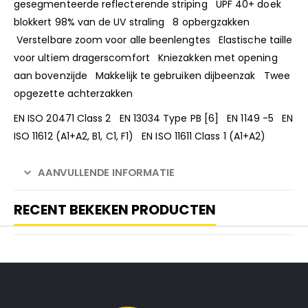
gesegmenteerde reflecterende striping UPF 40+ doek
blokkert 98% van de UV straling 8 opbergzakken
Verstelbare zoom voor alle beenlengtes Elastische taille
voor ultiem dragerscomfort Kniezakken met opening
aan bovenzijde Makkelijk te gebruiken dijbeenzak Twee
opgezette achterzakken
EN ISO 20471 Class 2 EN 13034 Type PB [6] EN 1149 -5 EN
ISO 11612 (A1+A2, B1, C1, F1) EN ISO 11611 Class 1 (A1+A2)
AANVULLENDE INFORMATIE
RECENT BEKEKEN PRODUCTEN