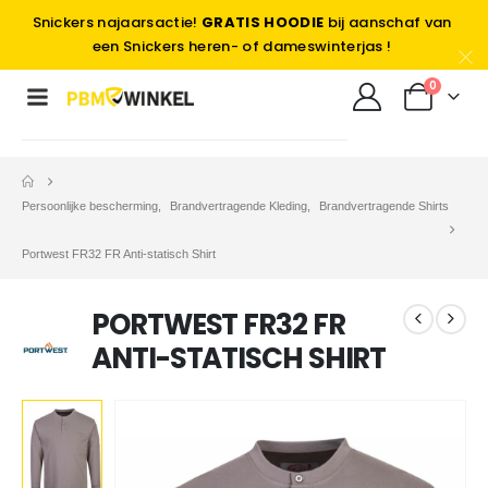
Snickers najaarsactie!
GRATIS HOODIE
bij aanschaf van
een Snickers heren- of dameswinterjas !
0
Persoonlijke bescherming
,
Brandvertragende Kleding
,
Brandvertragende Shirts
Portwest FR32 FR Anti-statisch Shirt
PORTWEST FR32 FR
ANTI-STATISCH SHIRT