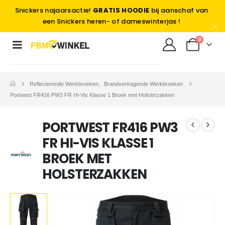
Snickers najaarsactie!
GRATIS HOODIE
bij aanschaf van
een Snickers heren- of dameswinterjas !
0
Reflecterende Werkbroeken
,
Brandvertragende Werkbroeken
Portwest FR416 PW3 FR Hi-Vis Klasse 1 Broek met Holsterzakken
PORTWEST FR416 PW3
FR HI-VIS KLASSE 1
BROEK MET
HOLSTERZAKKEN