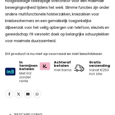
hoogwaardige tweezijdige stretchstof voor een maximale
bewegingsvrijheid tijdens het werk. Slimme functies zijn onder
andere multifunctionele holsterzakken, kniezakken voor
kniebeschermers en een gemakkelijk toegankelijke
dijbeenzak voor het veilig opbergen van telefoon, sleutels en
gereedschap. FR versterkt doek op belangrijke schuurplekken
voor maximale duurzaamheid.
Dit product is nu niet op voorraad en niet beschikbaar.
In
Achteraf
Gratis
termijnen
betalen
verzending
betalen
met Karna
Vanaf €250
Met In3
incl. btw
zonder
rente
BESCHRIJVING