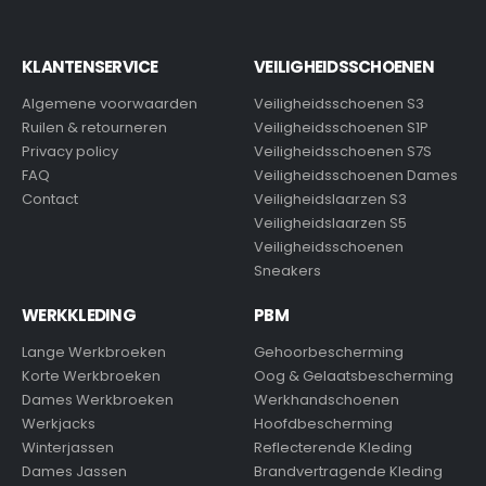
KLANTENSERVICE
VEILIGHEIDSSCHOENEN
Algemene voorwaarden
Veiligheidsschoenen S3
Ruilen & retourneren
Veiligheidsschoenen S1P
Privacy policy
Veiligheidsschoenen S7S
FAQ
Veiligheidsschoenen Dames
Contact
Veiligheidslaarzen S3
Veiligheidslaarzen S5
Veiligheidsschoenen
Sneakers
WERKKLEDING
PBM
Lange Werkbroeken
Gehoorbescherming
Korte Werkbroeken
Oog & Gelaatsbescherming
Dames Werkbroeken
Werkhandschoenen
Werkjacks
Hoofdbescherming
Winterjassen
Reflecterende Kleding
Dames Jassen
Brandvertragende Kleding