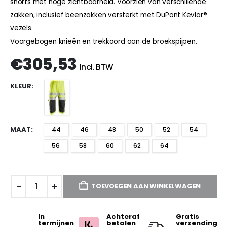
shorts met hoge zichtbaarheid. Voorzien van verschillende
zakken, inclusief beenzakken versterkt met DuPont Kevlar®
vezels.
Voorgebogen knieën en trekkoord aan de broekspijpen.
€
305,53
Incl. BTW
KLEUR
MAAT
44
46
48
50
52
54
56
58
60
62
64
TOEVOEGEN AAN WINKELWAGEN
In
Achteraf
Gratis
termijnen
betalen
verzending