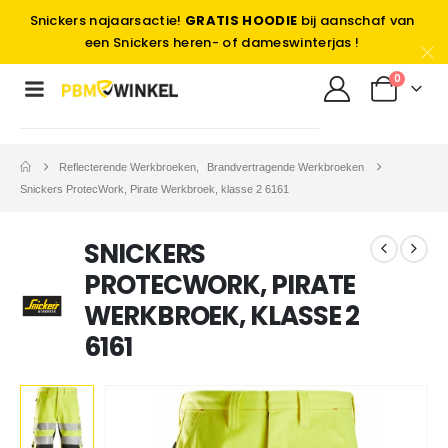
Snickers najaarsactie!
GRATIS HOODIE
bij aanschaf van
een Snickers heren- of dameswinterjas !
0
Reflecterende Werkbroeken
,
Brandvertragende Werkbroeken
Snickers ProtecWork, Pirate Werkbroek, klasse 2 6161
SNICKERS
PROTECWORK, PIRATE
WERKBROEK, KLASSE 2
6161