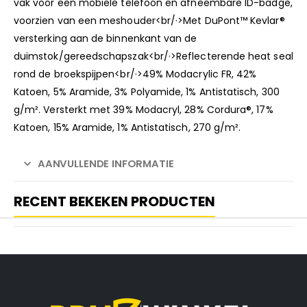
vak voor een mobiele telefoon en afneembare ID-badge,
voorzien van een meshouder<br/·>Met DuPont™ Kevlar®
versterking aan de binnenkant van de
duimstok/gereedschapszak<br/·>Reflecterende heat seal
rond de broekspijpen<br/·>49% Modacrylic FR, 42%
Katoen, 5% Aramide, 3% Polyamide, 1% Antistatisch, 300
g/m². Versterkt met 39% Modacryl, 28% Cordura®, 17%
Katoen, 15% Aramide, 1% Antistatisch, 270 g/m².
AANVULLENDE INFORMATIE
RECENT BEKEKEN PRODUCTEN