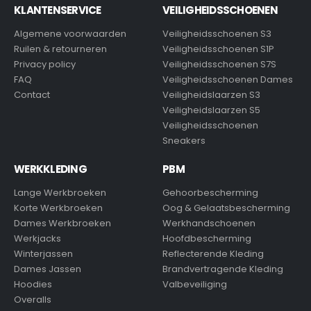
KLANTENSERVICE
VEILIGHEIDSSCHOENEN
Algemene voorwaarden
Veiligheidsschoenen S3
Ruilen & retourneren
Veiligheidsschoenen S1P
Privacy policy
Veiligheidsschoenen S7S
FAQ
Veiligheidsschoenen Dames
Contact
Veiligheidslaarzen S3
Veiligheidslaarzen S5
Veiligheidsschoenen
Sneakers
WERKKLEDING
PBM
Lange Werkbroeken
Gehoorbescherming
Korte Werkbroeken
Oog & Gelaatsbescherming
Dames Werkbroeken
Werkhandschoenen
Werkjacks
Hoofdbescherming
Winterjassen
Reflecterende Kleding
Dames Jassen
Brandvertragende Kleding
Hoodies
Valbeveiliging
Overalls