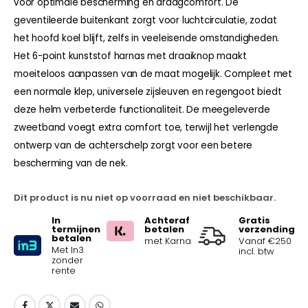
voor optimale bescherming en draagcomfort. De
geventileerde buitenkant zorgt voor luchtcirculatie, zodat
het hoofd koel blijft, zelfs in veeleisende omstandigheden.
Het 6-point kunststof harnas met draaiknop maakt
moeiteloos aanpassen van de maat mogelijk. Compleet met
een normale klep, universele zijsleuven en regengoot biedt
deze helm verbeterde functionaliteit. De meegeleverde
zweetband voegt extra comfort toe, terwijl het verlengde
ontwerp van de achterschelp zorgt voor een betere
bescherming van de nek.
Dit product is nu niet op voorraad en niet beschikbaar.
In
Achteraf
Gratis
termijnen
betalen
verzending
betalen
met Karna
Vanaf €250
Met In3
incl. btw
zonder
rente