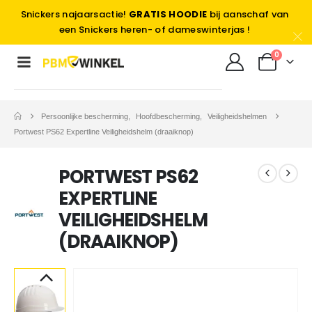
Snickers najaarsactie!
GRATIS HOODIE
bij aanschaf van
een Snickers heren- of dameswinterjas !
0
Persoonlijke bescherming
,
Hoofdbescherming
,
Veiligheidshelmen
Portwest PS62 Expertline Veiligheidshelm (draaiknop)
PORTWEST PS62
EXPERTLINE
VEILIGHEIDSHELM
(DRAAIKNOP)