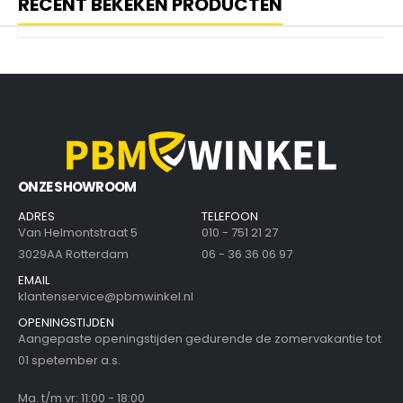
RECENT BEKEKEN PRODUCTEN
ONZE SHOWROOM
ADRES
TELEFOON
Van Helmontstraat 5
010 - 751 21 27
3029AA Rotterdam
06 - 36 36 06 97
EMAIL
klantenservice@pbmwinkel.nl
OPENINGSTIJDEN
Aangepaste openingstijden gedurende de zomervakantie tot
01 spetember a.s.
Ma. t/m vr: 11:00 - 18:00