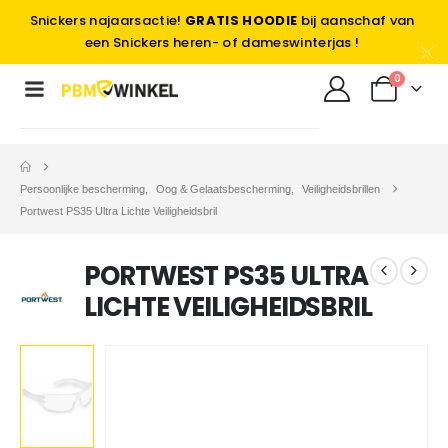
Snickers najaarsactie!
GRATIS HOODIE
bij aanschaf van
een Snickers heren- of dameswinterjas !
0
Persoonlijke bescherming
,
Oog & Gelaatsbescherming
,
Veiligheidsbrillen
Portwest PS35 Ultra Lichte Veiligheidsbril
PORTWEST PS35 ULTRA
LICHTE VEILIGHEIDSBRIL