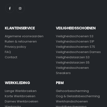
KLANTENSERVICE
VEILIGHEIDSSCHOENEN
Algemene voorwaarden
Veiligheidsschoenen S3
Ruilen & retourneren
Veiligheidsschoenen S1P
Privacy policy
Veiligheidsschoenen S7S
FAQ
Veiligheidsschoenen Dames
Contact
Veiligheidslaarzen S3
Veiligheidslaarzen S5
Veiligheidsschoenen
Sneakers
WERKKLEDING
PBM
Lange Werkbroeken
Gehoorbescherming
Korte Werkbroeken
Oog & Gelaatsbescherming
Dames Werkbroeken
Werkhandschoenen
Werkjacks
Hoofdbescherming