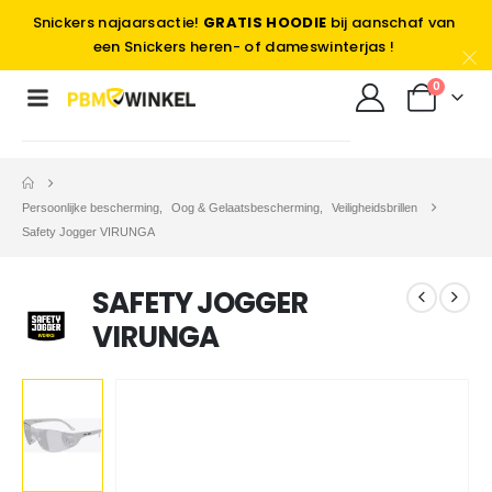
Snickers najaarsactie!
GRATIS HOODIE
bij aanschaf van
een Snickers heren- of dameswinterjas !
0
Persoonlijke bescherming
,
Oog & Gelaatsbescherming
,
Veiligheidsbrillen
Safety Jogger VIRUNGA
SAFETY JOGGER
VIRUNGA