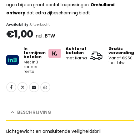
ogen bij een groot aantal toepassingen.
Omhullend
ontwerp
dat extra zijbescherming biedt.
Availability:
Uitverkocht
€
1,00
Incl. BTW
In
Achteraf
Gratis
termijnen
betalen
verzending
betalen
met Karna
Vanaf €250
Met In3
incl. btw
zonder
rente
BESCHRIJVING
Lichtgewicht en omsluitende veiligheidsbril