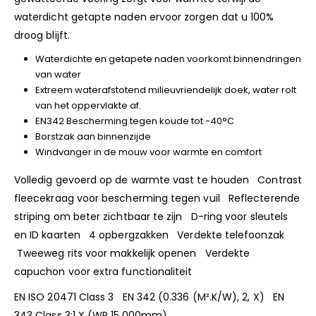
waterdicht getapte naden ervoor zorgen dat u 100%
droog blijft.
Waterdichte en getapete naden voorkomt binnendringen
van water
Extreem waterafstotend milieuvriendelijk doek, water rolt
van het oppervlakte af.
EN342 Bescherming tegen koude tot -40°C
Borstzak aan binnenzijde
Windvanger in de mouw voor warmte en comfort
Volledig gevoerd op de warmte vast te houden Contrast
fleecekraag voor bescherming tegen vuil Reflecterende
striping om beter zichtbaar te zijn D-ring voor sleutels
en ID kaarten 4 opbergzakken Verdekte telefoonzak
Tweeweg rits voor makkelijk openen Verdekte
capuchon voor extra functionaliteit
EN ISO 20471 Class 3 EN 342 (0.336 (M².K/W), 2, X) EN
343 Class 3:1 X (WP 15,000mm)