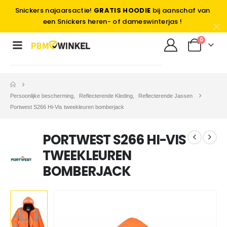
Snickers najaarsactie!
GRATIS HOODIE
bij aanschaf van
een Snickers heren- of dameswinterjas !
0
Persoonlijke bescherming
,
Reflecterende Kleding
,
Reflecterende Jassen
Portwest S266 Hi-Vis tweekleuren bomberjack
PORTWEST S266 HI-VIS
TWEEKLEUREN
BOMBERJACK