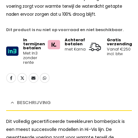
voering zorgt voor warmte terwijl de waterdicht getapte
naden ervoor zorgen dat u 100% droog blijft.
Dit product is nu niet op voorraad en niet beschikbaar.
In
Achteraf
Gratis
termijnen
betalen
verzending
betalen
met Karna
Vanaf €250
Met In3
incl. btw
zonder
rente
BESCHRIJVING
Dit volledig gecertificeerde tweekleuren bomberjack is
een meest succesvolle modellen in Hi-Vis lijn. De
gewatteerde voering zorgt voor warmte terwijl de