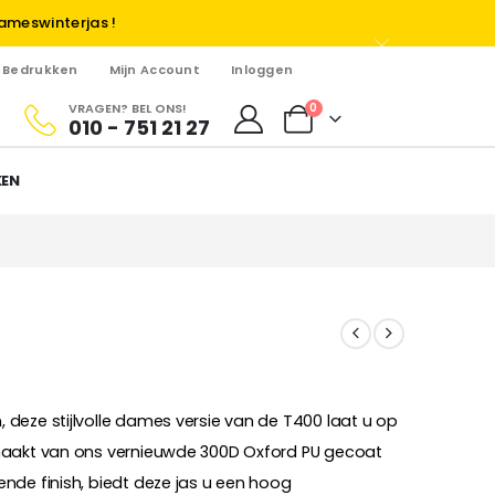
ameswinterjas !
Bedrukken
Mijn Account
Inloggen
VRAGEN? BEL ONS!
0
010 - 751 21 27
KEN
deze stijlvolle dames versie van de T400 laat u op
maakt van ons vernieuwde 300D Oxford PU gecoat
nde finish, biedt deze jas u een hoog