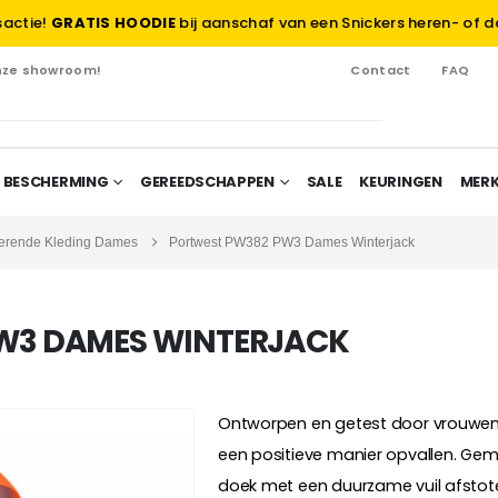
sactie!
GRATIS HOODIE
bij aanschaf van een Snickers heren- of d
onze showroom!
Contact
FAQ
 BESCHERMING
GEREEDSCHAPPEN
SALE
KEURINGEN
MER
terende Kleding Dames
Portwest PW382 PW3 Dames Winterjack
W3 DAMES WINTERJACK
Ontworpen en getest door vrouwen, 
een positieve manier opvallen. Ge
doek met een duurzame vuil afstote