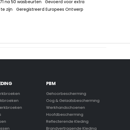
471 na 50 wasbeurten Gevoerd voor extra
r te zijn Geregistreerd Europees Ontwerp
EDING
PBM
rkbroeken
Gehoorbescherming
rkbroeken
Oog & Gelaatsbescherming
erkbroeken
Werkhandschoenen
s
Hoofdbescherming
sen
Reflecterende Kleding
assen
Brandvertragende Kleding