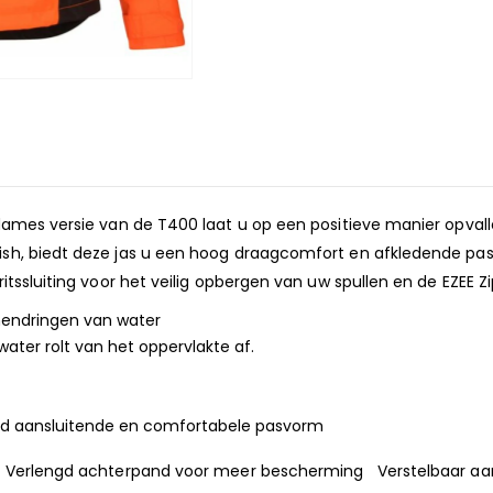
 dames versie van de T400 laat u op een positieve manier opv
sh, biedt deze jas u een hoog draagcomfort en afkledende pasv
tssluiting voor het veilig opbergen van uw spullen en de EZEE Z
endringen van water
water rolt van het oppervlakte af.
d aansluitende en comfortabele pasvorm
l Verlengd achterpand voor meer bescherming Verstelbaar a