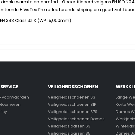
aximale warmte en comfort Gecertificeerd volgens EN ISO 20
enteerde HiVisTex Pro reflecterende striping om goed zichtbaa
2, X) EN 343 Class 3:1 X (WP 15,000mm)
SERVICE
VEILIGHEIDSSCHOENEN
WERKKL
 voorwaarden
Veiligheidsschoenen S3
Lange We
retourneren
Veiligheidsschoenen S1P
Korte We
licy
Veiligheidsschoenen S7S
Dames W
Veiligheidsschoenen Dames
Werkjack
Veiligheidslaarzen S3
Winterjas
Veiligheidslaarzen S5
Dames J