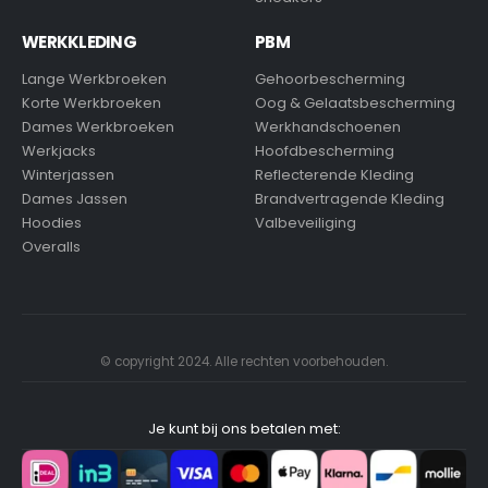
WERKKLEDING
PBM
Lange Werkbroeken
Gehoorbescherming
Korte Werkbroeken
Oog & Gelaatsbescherming
Dames Werkbroeken
Werkhandschoenen
Werkjacks
Hoofdbescherming
Winterjassen
Reflecterende Kleding
Dames Jassen
Brandvertragende Kleding
Hoodies
Valbeveiliging
Overalls
© copyright 2024. Alle rechten voorbehouden.
Je kunt bij ons betalen met: