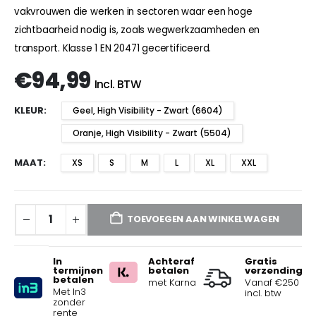
vakvrouwen die werken in sectoren waar een hoge
zichtbaarheid nodig is, zoals wegwerkzaamheden en
transport. Klasse 1 EN 20471 gecertificeerd.
€
94,99
Incl. BTW
KLEUR
Geel, High Visibility - Zwart (6604)
Oranje, High Visibility - Zwart (5504)
MAAT
XS
S
M
L
XL
XXL
TOEVOEGEN AAN WINKELWAGEN
In
Achteraf
Gratis
termijnen
betalen
verzending
betalen
met Karna
Vanaf €250
Met In3
incl. btw
zonder
rente