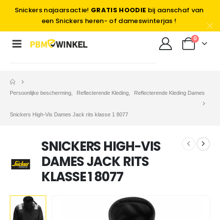
Snickers najaarsactie!
GRATIS HOODIE
bij aanschaf van
een Snickers heren- of dameswinterjas !
0
Persoonlijke bescherming
,
Reflecterende Kleding
,
Reflecterende Kleding Dames
Snickers High-Vis Dames Jack rits klasse 1 8077
SNICKERS HIGH-VIS
DAMES JACK RITS
KLASSE 1 8077