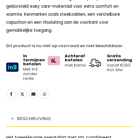
geborsteld easy care-materiaal voor extra comfort en
warmte. Kenmerken zoals steekzakken, een verstelbare
capuchon en een ritssluiting aan de voorkant voor
gemakkelijke toegang.
Dit product is nu niet op voorraad en niet beschikbaar.
In
Achteraf
Gratis
termijnen
betalen
verzending
betalen
met Karna
Vanaf €250
Met In3
incl. btw
zonder
rente
BESCHRIJVING
Het tweekleurige sweatshirt met rits combineert