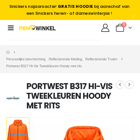
Snickers najaarsactie!
GRATIS HOODIE
bij aanschaf van
een Snickers heren- of dameswinterjas !
0
Persoonlijke bescherming
,
Reflecterende Kleding
,
Reflecterende Truien
Portwest B317 Hi-Vis Tweekleuren Hoody met rits
PORTWEST B317 HI-VIS
TWEEKLEUREN HOODY
MET RITS