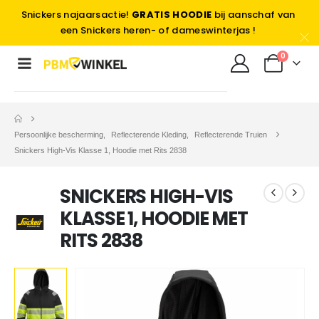
Snickers najaarsactie!
GRATIS HOODIE
bij aanschaf van
een Snickers heren- of dameswinterjas !
0
Persoonlijke bescherming
,
Reflecterende Kleding
,
Reflecterende Truien
Snickers High-Vis Klasse 1, Hoodie met Rits 2838
SNICKERS HIGH-VIS
KLASSE 1, HOODIE MET
RITS 2838