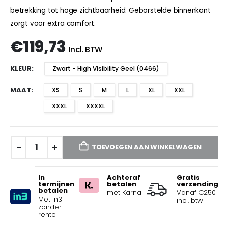
betrekking tot hoge zichtbaarheid. Geborstelde binnenkant
zorgt voor extra comfort.
€
119,73
Incl. BTW
KLEUR
Zwart - High Visibility Geel (0466)
MAAT
XS
S
M
L
XL
XXL
XXXL
XXXXL
TOEVOEGEN AAN WINKELWAGEN
In
Achteraf
Gratis
termijnen
betalen
verzending
betalen
met Karna
Vanaf €250
Met In3
incl. btw
zonder
rente