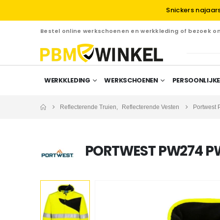
Snickers najaar
Bestel online werkschoenen en werkkleding of bezoek 
WERKKLEDING
WERKSCHOENEN
PERSOONLIJKE
Reflecterende Truien
,
Reflecterende Vesten
Portwest 
PORTWEST PW274 PW2