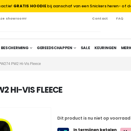
sactie!
GRATIS HOODIE
bij aanschaf van een Snickers heren- of d
onze showroom!
Contact
FAQ
 BESCHERMING
GEREEDSCHAPPEN
SALE
KEURINGEN
MER
PW274 PW2 Hi-Vis Fleece
 HI-VIS FLEECE
Dit product is nu niet op voorraad
In termijnen betalen