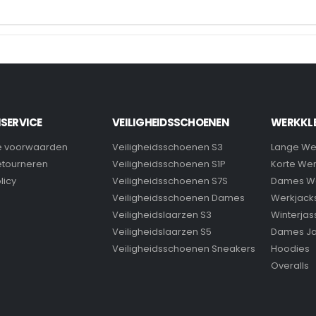
SERVICE
VEILIGHEIDSSCHOENEN
WERKKL
 voorwaarden
Veiligheidsschoenen S3
Lange We
retourneren
Veiligheidsschoenen S1P
Korte We
licy
Veiligheidsschoenen S7S
Dames W
Veiligheidsschoenen Dames
Werkjack
Veiligheidslaarzen S3
Winterjas
Veiligheidslaarzen S5
Dames J
Veiligheidsschoenen Sneakers
Hoodies
Overalls