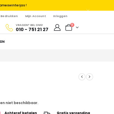
ameswinterjas !
Bedrukken
Mijn Account
Inloggen
VRAGEN? BEL ONS!
0
010 - 751 21 27
KEN
 en niet beschikbaar.
Achteraf betalen
Gratis verzending