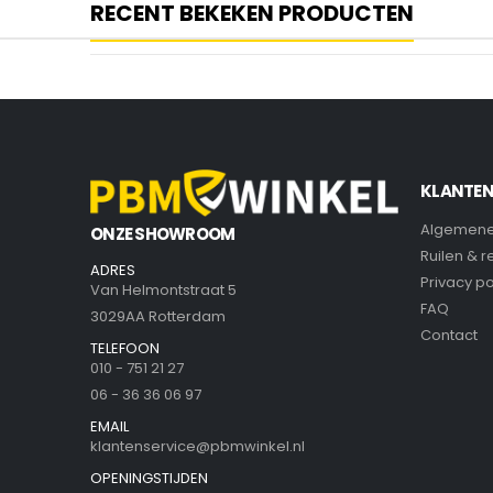
RECENT BEKEKEN PRODUCTEN
KLANTEN
Algemene
ONZE SHOWROOM
Ruilen & 
ADRES
Privacy po
Van Helmontstraat 5
FAQ
3029AA Rotterdam
Contact
TELEFOON
010 - 751 21 27
06 - 36 36 06 97
EMAIL
klantenservice@pbmwinkel.nl
OPENINGSTIJDEN