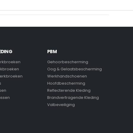
EDING
PBM
rkbroeken
Gehoorbescherming
rkbroeken
Oog & Gelaatsbescherming
erkbroeken
Werkhandschoenen
s
Hoofdbescherming
sen
Reflecterende Kleding
assen
Brandvertragende Kleding
Valbeveiliging