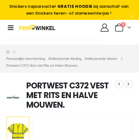
Snickers najaarsactie!
GRATIS HOODIE
bij aanschaf van
een Snickers heren- of dameswinterjas !
0
Persoonlijke bescherming
,
Reflecterende Kleding
,
Reflecterende Vesten
Portwest C372 Vest met Rits en Halve Mouwen.
PORTWEST C372 VEST
MET RITS EN HALVE
MOUWEN.