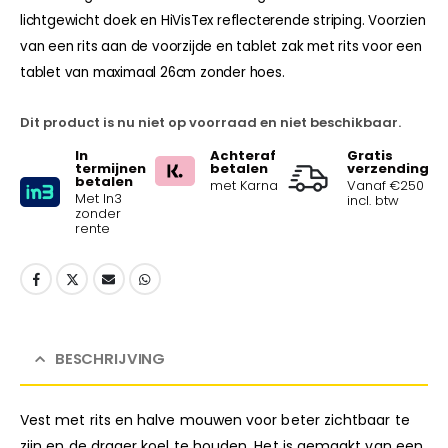
lichtgewicht doek en HiVisTex reflecterende striping. Voorzien
van een rits aan de voorzijde en tablet zak met rits voor een
tablet van maximaal 26cm zonder hoes.
Dit product is nu niet op voorraad en niet beschikbaar.
In
Achteraf
Gratis
termijnen
betalen
verzending
betalen
met Karna
Vanaf €250
Met In3
incl. btw
zonder
rente
BESCHRIJVING
Vest met rits en halve mouwen voor beter zichtbaar te
zijn en de drager koel te houden. Het is gemaakt van een