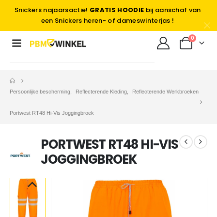
Snickers najaarsactie!
GRATIS HOODIE
bij aanschaf van
een Snickers heren- of dameswinterjas !
0
Persoonlijke bescherming
,
Reflecterende Kleding
,
Reflecterende Werkbroeken
Portwest RT48 Hi-Vis Joggingbroek
PORTWEST RT48 HI-VIS
JOGGINGBROEK