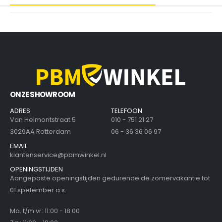
ONZE SHOWROOM
ADRES
TELEFOON
Van Helmontstraat 5
010 - 751 21 27
3029AA Rotterdam
06 - 36 36 06 97
EMAIL
klantenservice@pbmwinkel.nl
OPENINGSTIJDEN
Aangepaste openingstijden gedurende de zomervakantie tot
01 spetember a.s.
Ma. t/m vr: 11:00 - 18:00