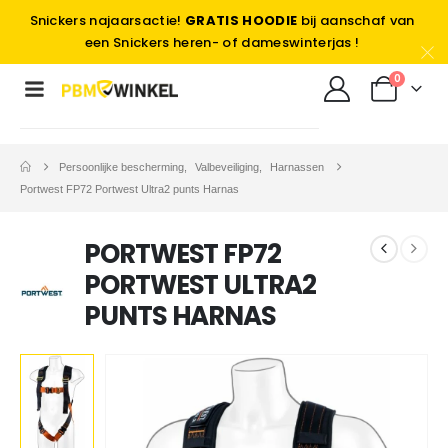
Snickers najaarsactie!
GRATIS HOODIE
bij aanschaf van
een Snickers heren- of dameswinterjas !
0
Persoonlijke bescherming
,
Valbeveiliging
,
Harnassen
Portwest FP72 Portwest Ultra2 punts Harnas
PORTWEST FP72
PORTWEST ULTRA2
PUNTS HARNAS