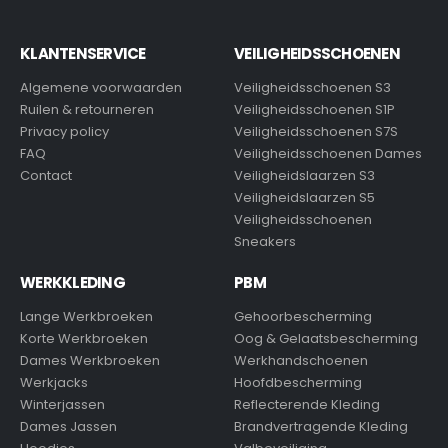
KLANTENSERVICE
VEILIGHEIDSSCHOENEN
Algemene voorwaarden
Veiligheidsschoenen S3
Ruilen & retourneren
Veiligheidsschoenen S1P
Privacy policy
Veiligheidsschoenen S7S
FAQ
Veiligheidsschoenen Dames
Contact
Veiligheidslaarzen S3
Veiligheidslaarzen S5
Veiligheidsschoenen
Sneakers
WERKKLEDING
PBM
Lange Werkbroeken
Gehoorbescherming
Korte Werkbroeken
Oog & Gelaatsbescherming
Dames Werkbroeken
Werkhandschoenen
Werkjacks
Hoofdbescherming
Winterjassen
Reflecterende Kleding
Dames Jassen
Brandvertragende Kleding