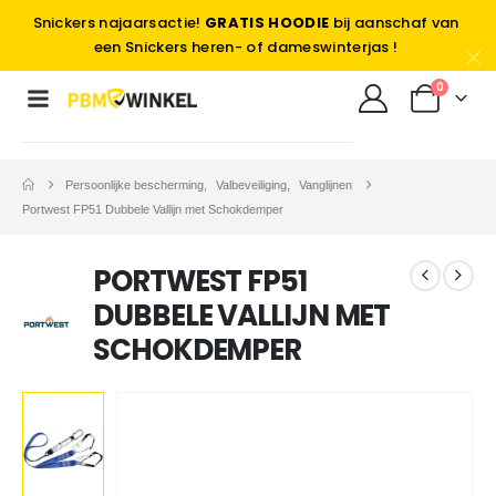
Snickers najaarsactie!
GRATIS HOODIE
bij aanschaf van
een Snickers heren- of dameswinterjas !
0
Persoonlijke bescherming
,
Valbeveiliging
,
Vanglijnen
Portwest FP51 Dubbele Vallijn met Schokdemper
PORTWEST FP51
DUBBELE VALLIJN MET
SCHOKDEMPER