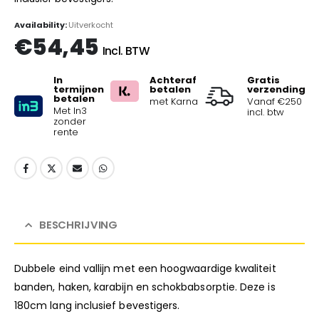
Availability:
Uitverkocht
€
54,45
Incl. BTW
In
Achteraf
Gratis
termijnen
betalen
verzending
betalen
met Karna
Vanaf €250
Met In3
incl. btw
zonder
rente
BESCHRIJVING
Dubbele eind vallijn met een hoogwaardige kwaliteit
banden, haken, karabijn en schokbabsorptie. Deze is
180cm lang inclusief bevestigers.