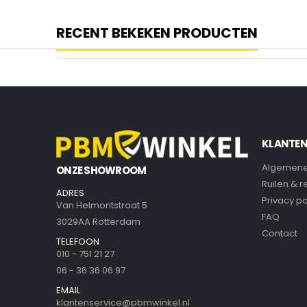
RECENT BEKEKEN PRODUCTEN
KLANTEN
Algemene
ONZE SHOWROOM
Ruilen & 
ADRES
Privacy po
Van Helmontstraat 5
FAQ
3029AA Rotterdam
Contact
TELEFOON
010 - 751 21 27
06 - 36 36 06 97
EMAIL
klantenservice@pbmwinkel.nl