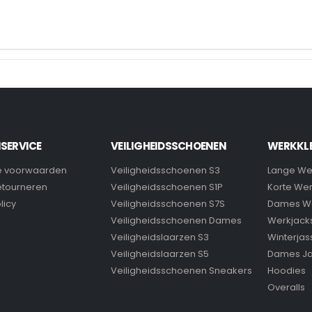
SERVICE
VEILIGHEIDSSCHOENEN
WERKKL
 voorwaarden
Veiligheidsschoenen S3
Lange We
retourneren
Veiligheidsschoenen S1P
Korte We
licy
Veiligheidsschoenen S7S
Dames W
Veiligheidsschoenen Dames
Werkjack
Veiligheidslaarzen S3
Winterjas
Veiligheidslaarzen S5
Dames J
Veiligheidsschoenen Sneakers
Hoodies
Overalls