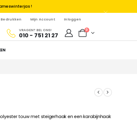
ameswinterjas !
Bedrukken
Mijn Account
Inloggen
VRAGEN? BEL ONS!
0
010 - 751 21 27
KEN
polyester touw met steigerhaak en een karabijnhaak