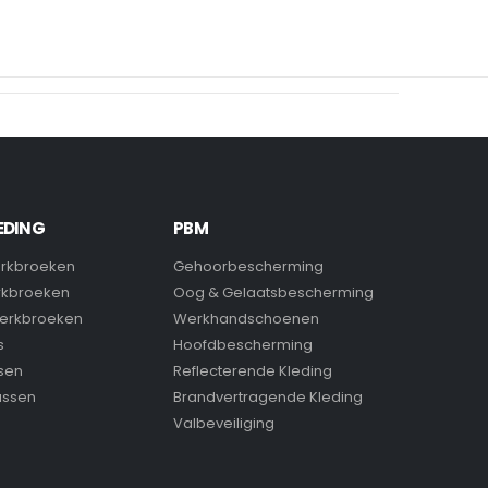
EDING
PBM
rkbroeken
Gehoorbescherming
rkbroeken
Oog & Gelaatsbescherming
erkbroeken
Werkhandschoenen
s
Hoofdbescherming
sen
Reflecterende Kleding
assen
Brandvertragende Kleding
Valbeveiliging