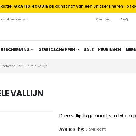
sactie!
GRATIS HOODIE
bij aanschaf van een Snickers heren- of d
onze showroom!
Contact
FAQ
 BESCHERMING
GEREEDSCHAPPEN
SALE
KEURINGEN
MER
Portwest FP21 Enkele vallijn
LE VALLIJN
Deze vallijn is gemaakt van 150cm 
Availability:
Uitverkocht