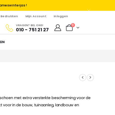
ameswinterjas !
Bedrukken
Mijn Account
Inloggen
VRAGEN? BEL ONS!
0
010 - 751 21 27
KEN
schoen met extra versterkte bescherming voor de
t voor in de bouw, tuinaanleg, landbouw en