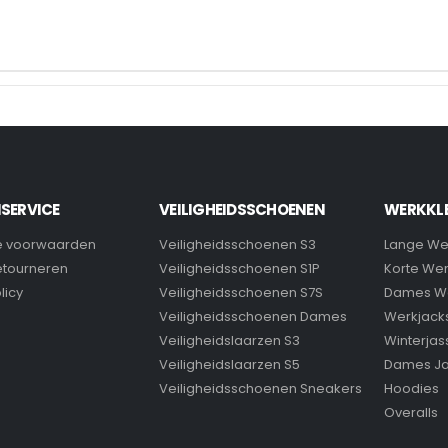
SERVICE
VEILIGHEIDSSCHOENEN
WERKKL
 voorwaarden
Veiligheidsschoenen S3
Lange We
retourneren
Veiligheidsschoenen S1P
Korte We
licy
Veiligheidsschoenen S7S
Dames W
Veiligheidsschoenen Dames
Werkjack
Veiligheidslaarzen S3
Winterjas
Veiligheidslaarzen S5
Dames J
Veiligheidsschoenen Sneakers
Hoodies
Overalls