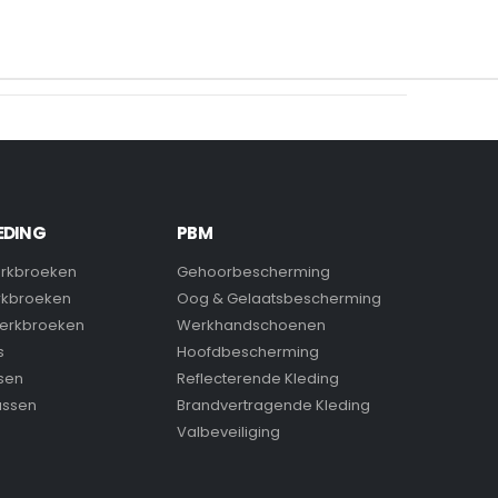
EDING
PBM
rkbroeken
Gehoorbescherming
rkbroeken
Oog & Gelaatsbescherming
erkbroeken
Werkhandschoenen
s
Hoofdbescherming
sen
Reflecterende Kleding
assen
Brandvertragende Kleding
Valbeveiliging