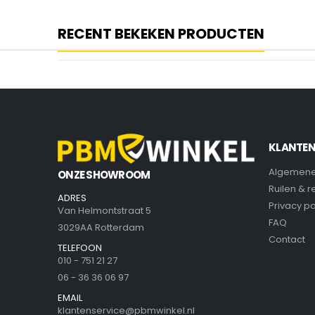
RECENT BEKEKEN PRODUCTEN
KLANTEN
Algemene
ONZE SHOWROOM
Ruilen & 
ADRES
Privacy po
Van Helmontstraat 5
FAQ
3029AA Rotterdam
Contact
TELEFOON
010 - 751 21 27
06 - 36 36 06 97
EMAIL
klantenservice@pbmwinkel.nl