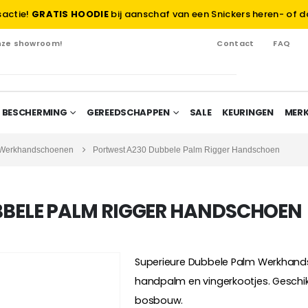
sactie!
GRATIS HOODIE
bij aanschaf van een Snickers heren- of d
onze showroom!
Contact
FAQ
 BESCHERMING
GEREEDSCHAPPEN
SALE
KEURINGEN
MER
 Werkhandschoenen
Portwest A230 Dubbele Palm Rigger Handschoen
BBELE PALM RIGGER HANDSCHOEN
Superieure Dubbele Palm Werkhand
handpalm en vingerkootjes. Geschik
bosbouw.