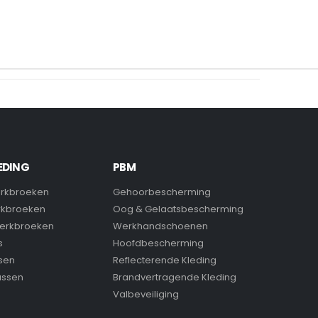
EDING
PBM
rkbroeken
Gehoorbescherming
rkbroeken
Oog & Gelaatsbescherming
erkbroeken
Werkhandschoenen
s
Hoofdbescherming
sen
Reflecterende Kleding
assen
Brandvertragende Kleding
Valbeveiliging