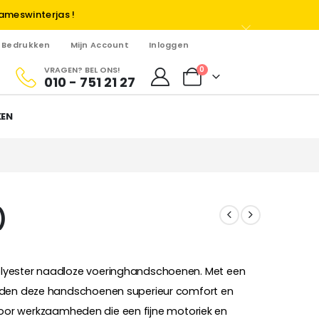
ameswinterjas !
Bedrukken
Mijn Account
Inloggen
VRAGEN? BEL ONS!
0
010 - 751 21 27
KEN
)
lyester naadloze voeringhandschoenen. Met een
eden deze handschoenen superieur comfort en
jn voor werkzaamheden die een fijne motoriek en