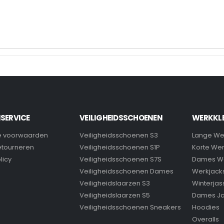
SERVICE
VEILIGHEIDSSCHOENEN
WERKKL
 voorwaarden
Veiligheidsschoenen S3
Lange We
retourneren
Veiligheidsschoenen S1P
Korte We
licy
Veiligheidsschoenen S7S
Dames W
Veiligheidsschoenen Dames
Werkjack
Veiligheidslaarzen S3
Winterjas
Veiligheidslaarzen S5
Dames J
Veiligheidsschoenen Sneakers
Hoodies
Overalls