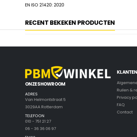
EN ISO 21420: 2020
RECENT BEKEKEN PRODUCTEN
KLANTEN
Algemene
ONZE SHOWROOM
Ruilen & 
ADRES
Privacy po
Van Helmontstraat 5
FAQ
3029AA Rotterdam
Contact
TELEFOON
010 - 751 21 27
06 - 36 36 06 97