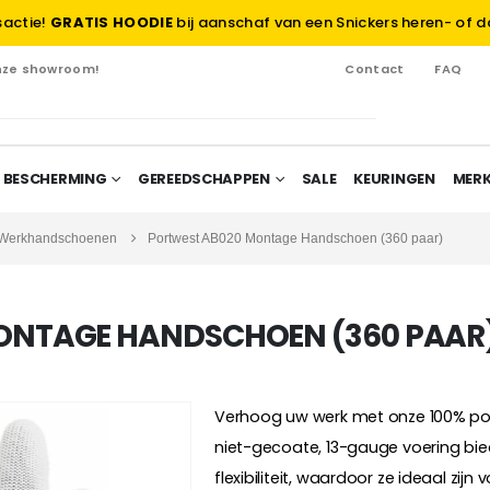
sactie!
GRATIS HOODIE
bij aanschaf van een Snickers heren- of d
onze showroom!
Contact
FAQ
 BESCHERMING
GEREEDSCHAPPEN
SALE
KEURINGEN
MER
 Werkhandschoenen
Portwest AB020 Montage Handschoen (360 paar)
ONTAGE HANDSCHOEN (360 PAAR
Verhoog uw werk met onze 100% po
niet-gecoate, 13-gauge voering bi
flexibiliteit, waardoor ze ideaal zi