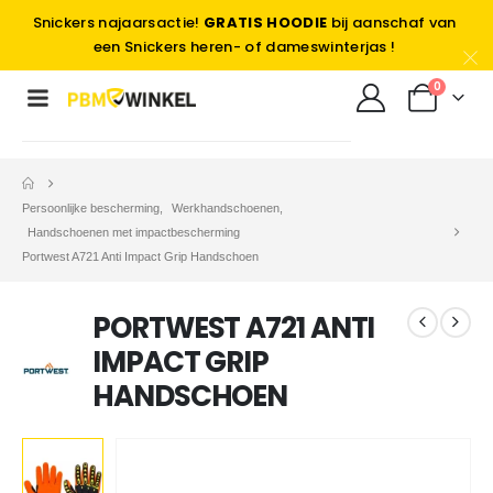
Snickers najaarsactie!
GRATIS HOODIE
bij aanschaf van
een Snickers heren- of dameswinterjas !
0
Persoonlijke bescherming
,
Werkhandschoenen
,
Handschoenen met impactbescherming
Portwest A721 Anti Impact Grip Handschoen
PORTWEST A721 ANTI
IMPACT GRIP
HANDSCHOEN