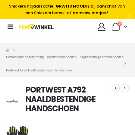
Snickers najaarsactie!
GRATIS HOODIE
bij aanschaf van
een Snickers heren- of dameswinterjas !
0
Persoonlijke bescherming
,
Werkhandschoenen
,
Snijbestendige handschoenen
Portwest A792 Naaldbestendige Handschoen
PORTWEST A792
NAALDBESTENDIGE
HANDSCHOEN